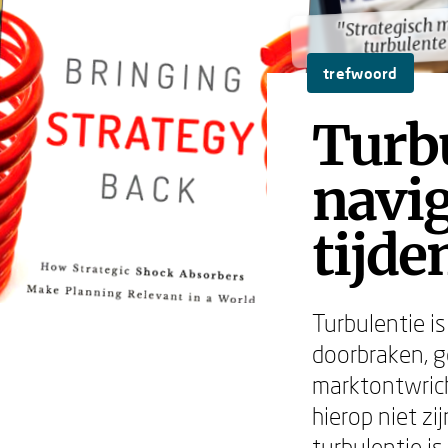
"Strategisch 
"Strategisch 
turbulente
turbulente
trefwoord
Turbu
navig
tijde
Turbulentie i
doorbraken, g
marktontwrich
hierop niet zi
turbulentie is