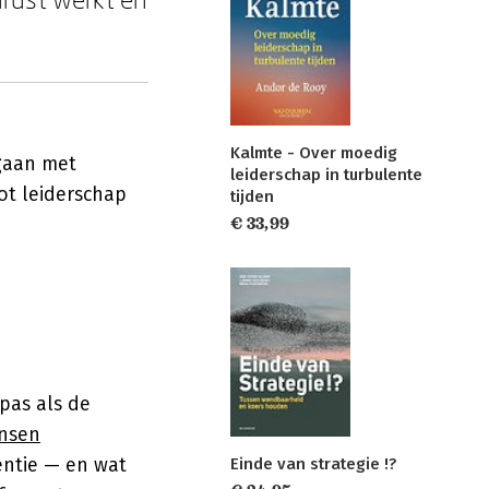
Kalmte - Over moedig
gaan met
leiderschap in turbulente
ot leiderschap
tijden
€ 33,99
 pas als de
nsen
entie — en wat
Einde van strategie !?