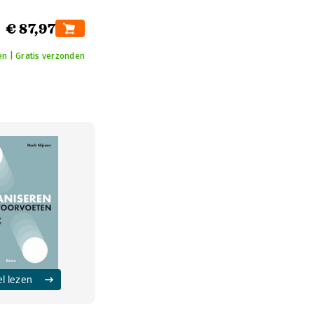
€ 87,97
n | Gratis verzonden
el lezen