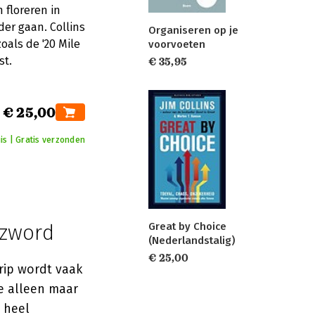
 floreren in
der gaan. Collins
Organiseren op je
als de '20 Mile
voorvoeten
st.
€ 35,95
€ 25,00
is | Gratis verzonden
Great by Choice
zzword
(Nederlandstalig)
€ 25,00
rip wordt vaak
ze alleen maar
t heel