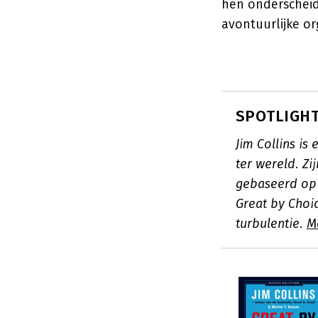
hen onderscheidt
avontuurlijke or
SPOTLIGHT:
Jim Collins i
ter wereld. Zi
gebaseerd op 
Great by Choice
turbulentie.
M