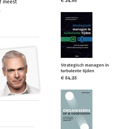
€ 24,95
of meest
.
Strategisch managen in
turbulente tijden
€ 54,25