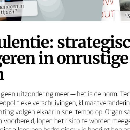
managen in
managen in
 tijden"
 tijden"
"
"
lentie: strategis
eren in onrustige
n
s geen uitzondering meer — het is de norm. Te
eopolitieke verschuivingen, klimaatveranderi
ting volgen elkaar in snel tempo op. Organisa
jn voorbereid, lopen het risico te worden meeg
 niet alleen een bedreiging: wie begrijpt hoe 