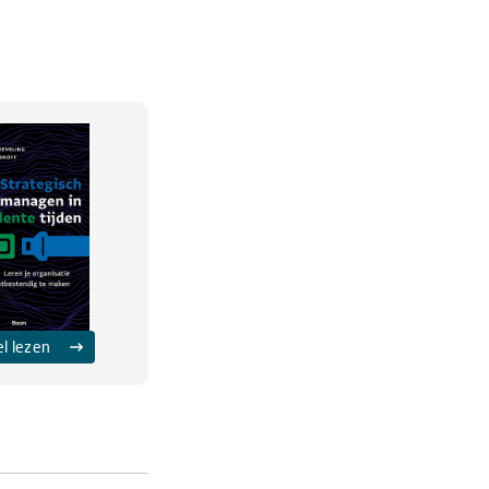
el lezen