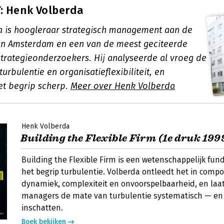
: Henk Volberda
 is hoogleraar strategisch management aan de
van Amsterdam en een van de meest geciteerde
trategieonderzoekers. Hij analyseerde al vroeg de
turbulentie en organisatieflexibiliteit, en
t begrip scherp.
Meer over Henk Volberda
Henk Volberda
Building the Flexible Firm (1e druk 199
Building the Flexible Firm is een wetenschappelijk fu
het begrip turbulentie. Volberda ontleedt het in comp
dynamiek, complexiteit en onvoorspelbaarheid, en laa
managers de mate van turbulentie systematisch — en
inschatten.
Boek bekijken