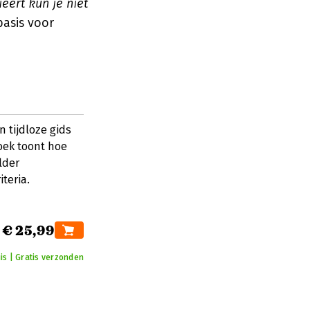
ert kun je niet
asis voor
 tijdloze gids
oek toont hoe
lder
teria.
€ 25,99
is | Gratis verzonden