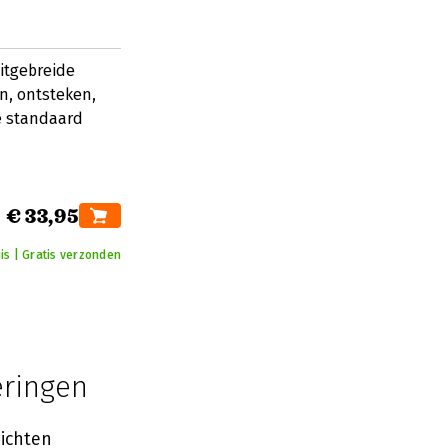
itgebreide
en, ontsteken,
e standaard
€ 33,95
is | Gratis verzonden
eringen
ichten