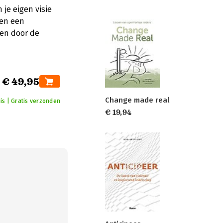
je eigen visie
gen een
len door de
€ 49,95
Change made real
is | Gratis verzonden
€ 19,94