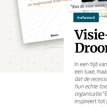
"Kus de visie wakke
"Kus de visie wakke
trefwoord
Visie
Droo
In een tijd v
een luxe, maa
dat de recessi
hun echte to
organisatie."
E
inspireert tot