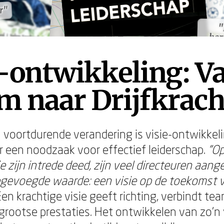
r"
r"
"
"
her
her
-ontwikkeling: V
m naar Drijfkrach
an voortdurende verandering is visie-ontwikkeli
r een noodzaak voor effectief leiderschap.
"O
e zijn intrede deed, zijn veel directeuren aan
egevoegde waarde: een visie op de toekomst 
en krachtige visie geeft richting, verbindt te
 grootse prestaties. Het ontwikkelen van zo'n v