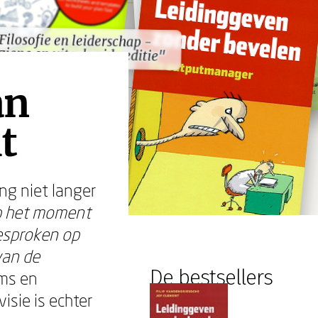
Filosofie en leiderschap -
Filosofie en leiderschap -
ziene en uitgebreide editie"
ziene en uitgebreide editie"
an
t
ng niet langer
p het moment
gesproken op
van de
De bestsellers
ams en
isie is echter