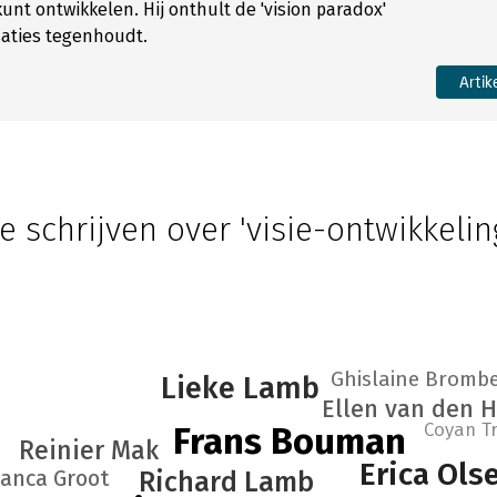
kunt ontwikkelen. Hij onthult de 'vision paradox'
saties tegenhoudt.
Artik
e schrijven over 'visie-ontwikkelin
Ghislaine Bromb
Lieke Lamb
Ellen van den 
Coyan T
Frans Bouman
Reinier Mak
Erica Ols
ianca Groot
Richard Lamb