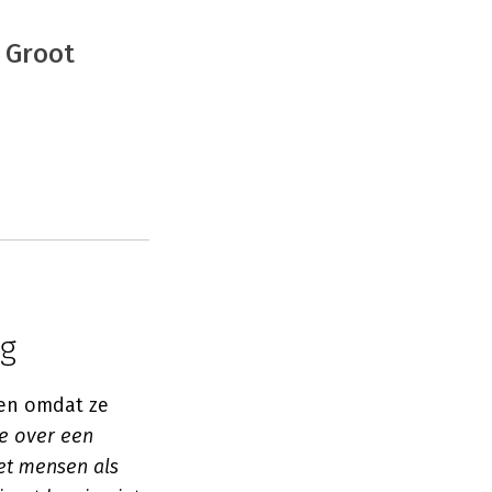
 Groot
ng
den omdat ze
je over een
met mensen als