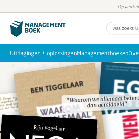
Op werkda
Uitdagingen + oplossingen
Managementboeken
Ove
"Waarom we allemaal beter 
"Waarom we allemaal beter 
dan gemiddeld"
dan gemiddeld"