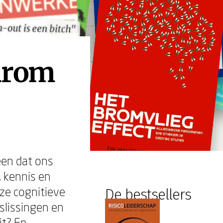
-out is een bitch"
-out is een bitch"
arom
een dat ons
, kennis en
eze cognitieve
De bestsellers
eslissingen en
it? En