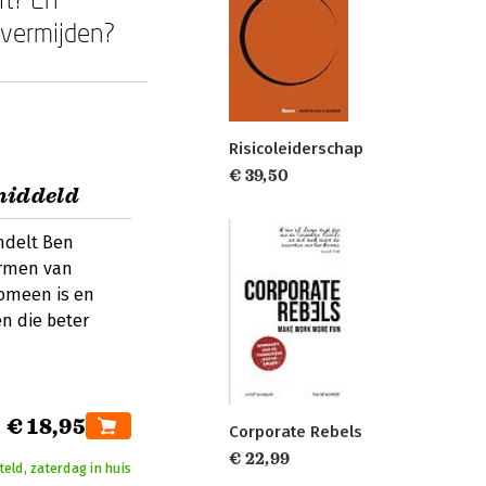
 vermijden?
Risicoleiderschap
€ 39,50
middeld
delt Ben
ormen van
enomeen is en
n die beter
€ 18,95
Corporate Rebels
€ 22,99
eld, zaterdag in huis