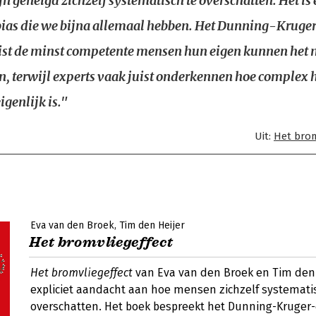
n geneigd zichzelf systematisch te overschatten. Het is
bias die we bijna allemaal hebben. Het Dunning-Kruger
uist de minst competente mensen hun eigen kunnen het 
n, terwijl experts vaak juist onderkennen hoe complex 
genlijk is."
Uit:
Het brom
Eva van den Broek
Tim den Heijer
Het bromvliegeffect
Het bromvliegeffect
van Eva van den Broek en Tim den 
expliciet aandacht aan hoe mensen zichzelf systemati
overschatten. Het boek bespreekt het Dunning-Kruger-e