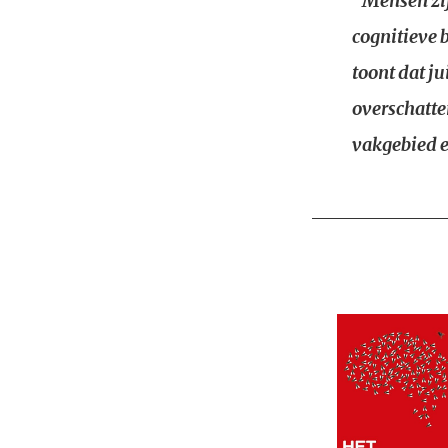
"Mensen zij
cognitieve 
toont dat j
overschatte
vakgebied ei