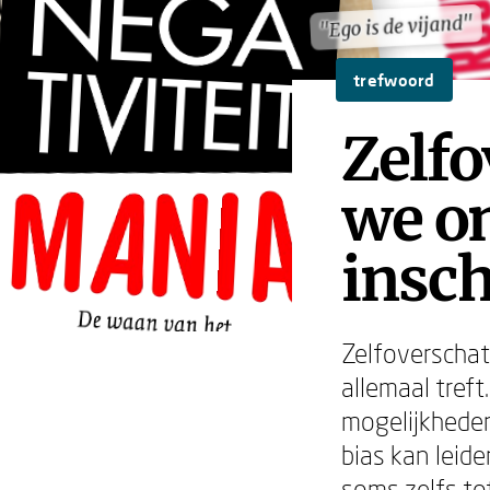
"Ego is de vijand"
"Ego is de vijand"
trefwoord
Zelf
we on
insc
Zelfoverschat
allemaal treft
mogelijkheden
bias kan leid
soms zelfs to