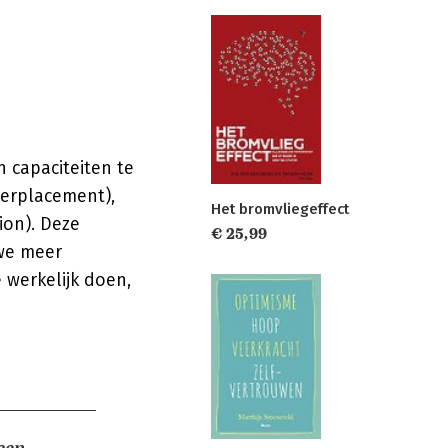
n capaciteiten te
verplacement),
Het bromvliegeffect
ion). Deze
€ 25,99
 we meer
 werkelijk doen,