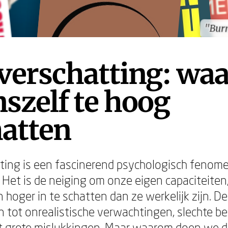
"Burn
"Burn
overschatting: wa
szelf te hoog
hatten
ting is een fascinerend psychologisch fenom
. Het is de neiging om onze eigen capaciteiten
 hoger in te schatten dan ze werkelijk zijn. D
en tot onrealistische verwachtingen, slechte b
t grote mislukkingen. Maar waarom doen we d