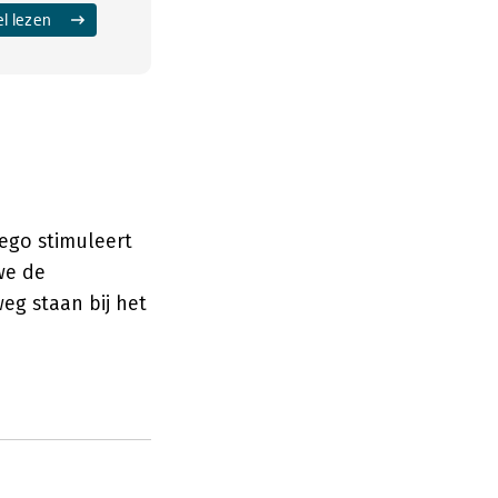
el lezen
 ego stimuleert
 we de
eg staan bij het