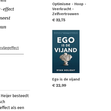
 een
Optimisme - Hoop -
-effect
Veerkracht -
Zelfvertrouwen
meest
€ 32,75
hun
vliegeffect
Ego is de vijand
€ 22,99
Heijer besteedt
sch
ffect als een