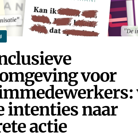
nisatie"
nisatie"
"De i
"De i
d
nclusieve
omgeving voor
immedewerkers: 
 intenties naar
ete actie