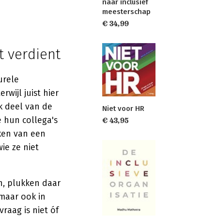
naar inclusief
meesterschap
€ 34,99
t verdient
urele
rwijl juist hier
k deel van de
Niet voor HR
 hun collega's
€ 43,95
eken van een
ie ze niet
n, plukken daar
maar ook in
raag is niet óf