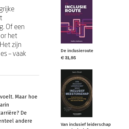
grijke
t
g. Of een
oor het
Het zijn
De inclusieroute
ies – vaak
€ 31,95
 voelt. Maar hoe
arin
arrière? De
enteel andere
Van inclusief leiderschap