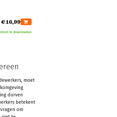
€ 16,99
Direct te downloaden
dereen
dewerkers, moet
erkomgeving
ing durven
werkers betekent
e vragen om
 niet te