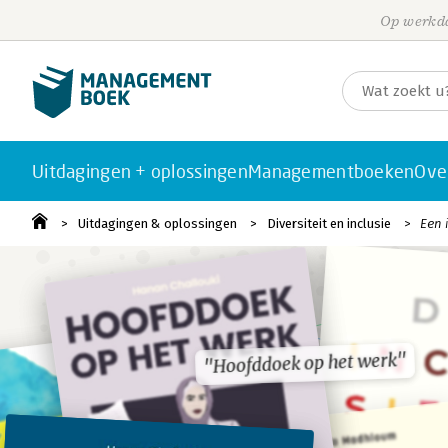
Op werkda
Uitdagingen + oplossingen
Managementboeken
Ove
Uitdagingen & oplossingen
Diversiteit en inclusie
Een 
"Hoofddoek op het werk"
"Hoofddoek op het werk"