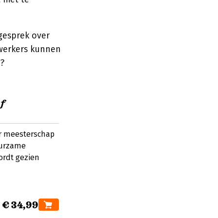
 gesprek over
ewerkers kunnen
n?
f
ar meesterschap
uurzame
ordt gezien
€ 34,99