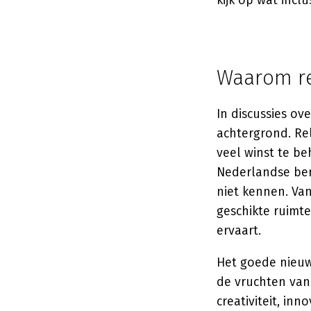
kijk op wat inclu
Waarom re
In discussies ove
achtergrond. Reli
veel winst te b
Nederlandse ber
niet kennen. Van
geschikte ruimte
ervaart.
Het goede nieuws
de vruchten van
creativiteit, in