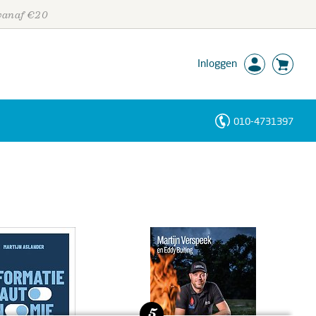
 vanaf €20
Inloggen
010-4731397
Personen
Trefwoorden
5