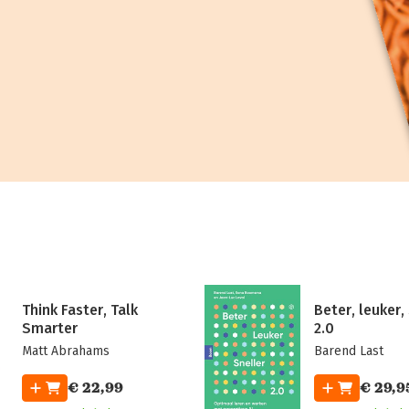
Think Faster, Talk
Beter, leuker,
Smarter
2.0
Matt Abrahams
Barend Last
€ 22,99
€ 29,9