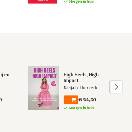
Morgen in huis
ij en
High Heels, High
Impact
Danja Lekkerkerk
9
€ 24,50
Morgen in huis