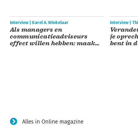
Interview | Karel A. Winkelaar
Interview | T
Als managers en
Verander
communicatieadviseurs
je oprec
effect willen hebben: maak
bent in 
concrete afspraken!
Alles in Online magazine