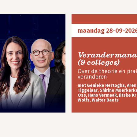
maandag 28-09-202
Verandermana
(9 colleges)
Over de theorie en prak
veranderen
met Genieke Hertoghs, Aren
Tiggelaar, Shirine Moerkerke
Oss, Hans Vermaak, Jitske Kr
Wolfs, Walter Baets