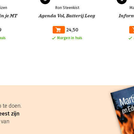
izen
Ron Steenkist
Ma
in je MT
Agenda Vol, Batterij Leeg
Infor
9
24,50
huis
Morgen in huis
 te doen.
est zijn
 van