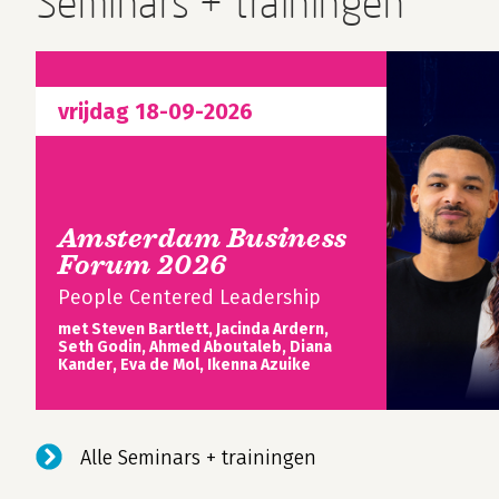
Seminars + trainingen
vrijdag 18-09-2026
Amsterdam Business
Forum 2026
People Centered Leadership
met Steven Bartlett, Jacinda Ardern,
Seth Godin, Ahmed Aboutaleb, Diana
Kander, Eva de Mol, Ikenna Azuike
Alle Seminars + trainingen