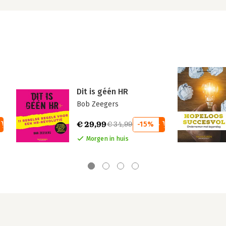
Dit is géén HR
Bob Zeegers
€ 29,99
€ 34,99
-15%
Morgen in huis