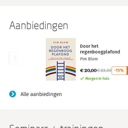
Aanbiedingen
Door het
regenboogplafond
Pim Blom
€ 20,00
€ 23,50
-15%
Morgen in huis
Alle aanbiedingen