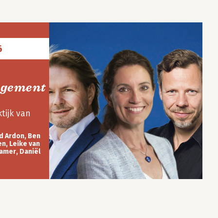
6
gement
tijk van
d Ardon, Ben
n, Leike van
amer, Daniël