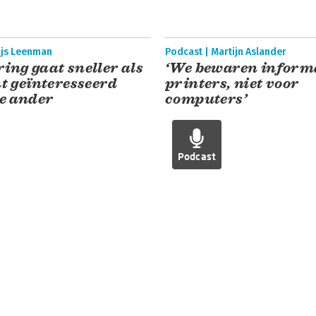
hijs Leenman
Podcast | Martijn Aslander
ing gaat sneller als
‘We bewaren informa
ht geïnteresseerd
printers, niet voor
de ander
computers’
Podcast