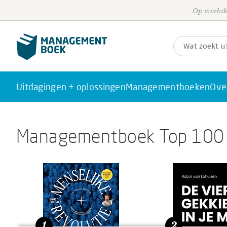
Op werkda
Uitdagingen + oplossingen
Managementboeken
Ove
Managementboek Top 100
1
2