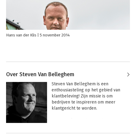
Hans van der Klis
5 november 2014
Over Steven Van Belleghem
Steven Van Belleghem is een 
enthousiasteling op het gebied van 
klantbeleving! Zijn missie is om 
bedrijven te inspireren om meer 
klantgericht te worden.

Steven gelooft in het combineren van 
gezond verstand, nieuwe technologieën, 
Andere boeken door Steven Van
een empathische menselijke 