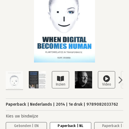
Paperback
Nederlands
2014
1e druk
9789082033762
Kies uw bindwijze
Gebonden | EN
Paperback | NL
Paperback | EN