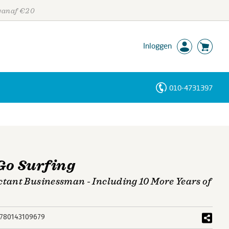
 vanaf €20
Inloggen
010-4731397
Personen
Trefwoorden
Go Surfing
ctant Businessman - Including 10 More Years of
780143109679