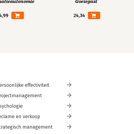
matieautonomie
Goeiegast
4,99
24,34
ersoonlijke effectiviteit
rojectmanagement
sychologie
eclame en verkoop
trategisch management