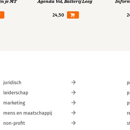
in je MT
Agenda Vol, Batterij Leeg
Infor
24,50
2
juridisch
p
leiderschap
p
marketing
p
mens en maatschappij
r
non-profit
s