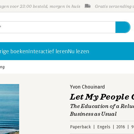
gen voor 23:00 besteld, morgen in huis
Gratis verzending
rige boeken
Interactief leren
Nu lezen
ing
Yvon Chouinard
Let My People 
The Education of a Relu
Business as Usual
Paperback
Engels
2016
9