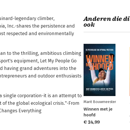
Anderen die di
ouinard-legendary climber,
ook
a, Inc.-shares the persistence and
most respected and environmentally
n to the thrilling, ambitious climbing
 sport's equipment, Let My People Go
nd having grand adventures into the
t entrepreneurs and outdoor enthusiasts
 single corporation-it is an attempt to
Marit Bouwmeester
 of the global ecological crisis."-From
Winnen met je
 Changes Everything
hoofd
€ 24,99