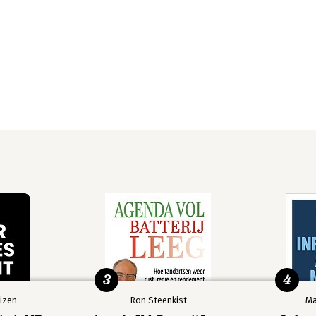
3
4
izen
Ron Steenkist
Ma