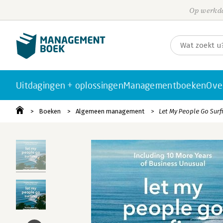
Op werkda
Uitdagingen + oplossingen
Managementboeken
Ove
Boeken
Algemeen management
Let My People Go Surf