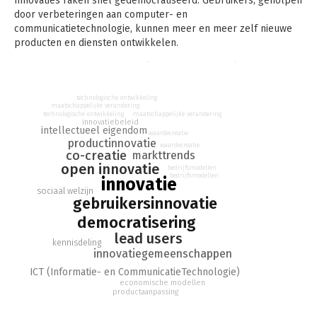
Innovaties raken snel gedemocratiseerd. Gebruikers, geholpen
door verbeteringen aan computer- en
communicatietechnologie, kunnen meer en meer zelf nieuwe
producten en diensten ontwikkelen.
In 'Democratizing Innovation' legt Eric von Hippel uit waarom
en wanneer gebruikers het profijtelijk vinden om nieuwe
producten diensten voor zichzelf te ontwikkelen.
technologische ontwikkeling
maatschappelijke verandering
technologische ontwikkeling
maatschappelijke verandering
innovatiebeleid
intellectueel eigendom
waardecreatie
productinnovatie
waardecreatie
co-creatie
markttrends
open innovatie
bedrijfsmodellen
bedrijfsmodellen
innovatie
sociaal welzijn
gebruikersinnovatie
democratisering
lead users
kennisdeling
innovatiegemeenschappen
ICT (Informatie- en CommunicatieTechnologie)
economische modellen
productaanpassing