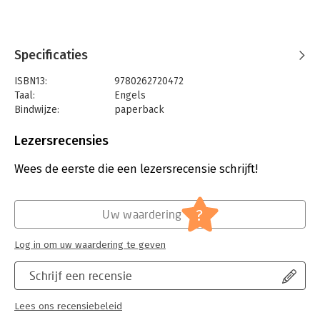
Specificaties
ISBN13:
9780262720472
Taal:
Engels
Bindwijze:
paperback
Aantal pagina's:
208
Uitgever:
MIT Press
Lezersrecensies
Druk:
1
Verschijningsdatum:
17-3-2006
Wees de eerste die een lezersrecensie schrijft!
Hoofdrubriek:
IT-management / ICT
?
Uw waardering
Log in om uw waardering te geven
Schrijf een recensie
Lees ons recensiebeleid