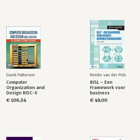
David Patterson
Remko van der Pols
Computer
BiSL – Een
Organization and
Framework voor
Design RISC-V
business
Edition
informatiemanagement
€ 106,54
€ 49,00