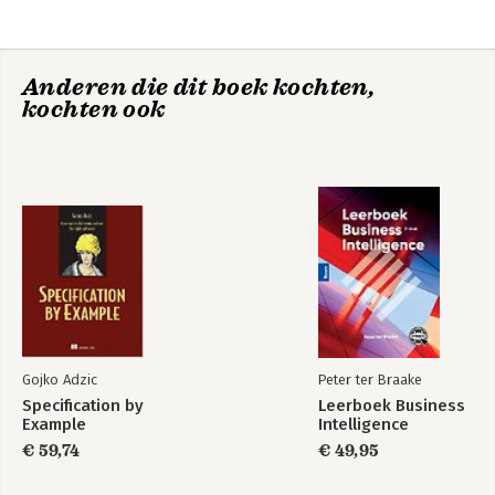
6. Why Users Often Freely Reveal Their Innovations
7. Innovation Communities
8. Adapting Policy to User Innovation
Anderen die dit boek kochten,
9. Democratizing Innovation
kochten ook
10. Application: Searching for Lead User Innovations
11. Application: Toolkits for User Innovation and Custom Design
12. Linking User Innovation to Other Phenomena and Fields
Notes
Bibliography
Index
Gojko Adzic
Peter ter Braake
Specification by
Leerboek Business
Example
Intelligence
€ 59,74
€ 49,95