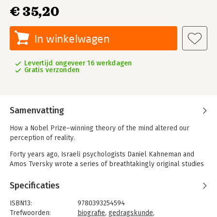
€ 35,20
In winkelwagen
Levertijd ongeveer 16 werkdagen
Gratis verzonden
Samenvatting
How a Nobel Prize–winning theory of the mind altered our
perception of reality.
Forty years ago, Israeli psychologists Daniel Kahneman and
Amos Tversky wrote a series of breathtakingly original studies
undoing our assumptions about the decision-making process.
Their papers showed the ways in which the human mind erred,
Specificaties
systematically, when forced to make judgments in uncertain
situations. Their work created the field of behavioral
ISBN13:
9780393254594
economics, revolutionized Big Data studies, advanced evidence-
Trefwoorden:
biografie
,
gedragskunde
,