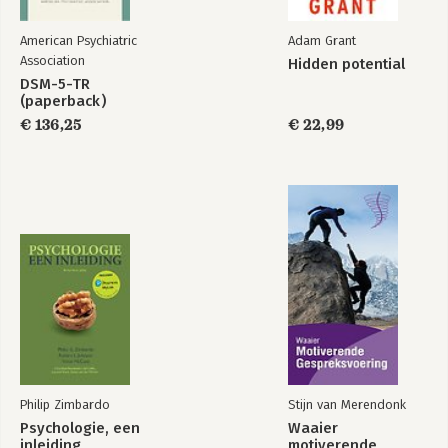
American Psychiatric
Adam Grant
Association
Hidden potential
DSM-5-TR
(paperback)
€ 136,25
€ 22,99
Liar's Poker
Going infinite
Bekijk alle boeken
Philip Zimbardo
Stijn van Merendonk
Psychologie, een
Waaier
inleiding
motiverende