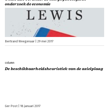
through the personalities of two fascinating individuals so
onderzoek de economie
fundamentally different from each other that they seem
unlikely friends or colleagues. In the process they may well
have changed, for good, mankind’s view of its own mind.
Bertrand Weegenaar
29 mei 2017
column
De beschikbaarheidsheuristiek van de asielplaag
Ger Post
18 januari 2017