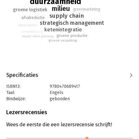
duurzaamheid
milieu
groene logistiek
greenmarketing
supply chain
afvalreductie
strategisch management
reverse logistics
ketenintegratie
energiebesparing
groene productie
supply chain planning
groene verpakking
Specificaties
ISBN13:
9780470689417
Taal:
Engels
Bindwijze:
gebonden
Aantal pagina's:
294
Uitgever:
John Wiley & Sons
Lezersrecensies
Druk:
1
Hoofdrubriek:
Inkoop en logistiek
Wees de eerste die een lezersrecensie schrijft!