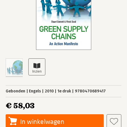
Gebonden
Engels
2010
1e druk
9780470689417
€ 58,03
In winkelwagen