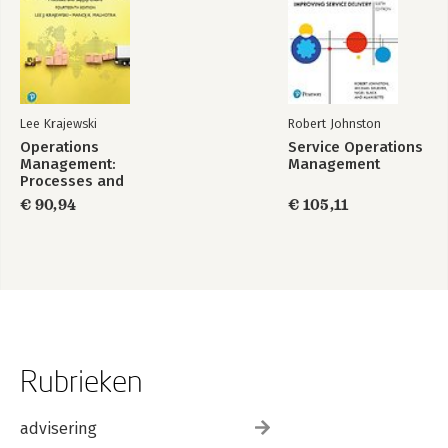
Lee Krajewski
Robert Johnston
Operations
Service Operations
Management:
Management
Processes and
Supply Chains,
€ 90,94
€ 105,11
Global Edition
Rubrieken
advisering