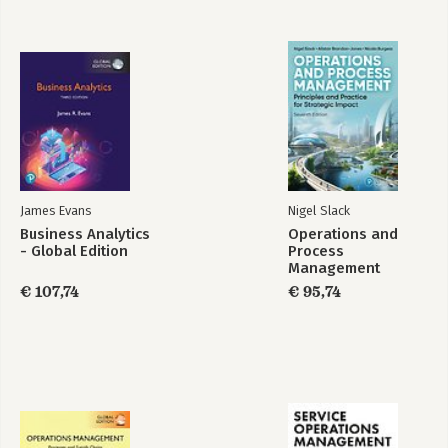
Case Study 2 Collaboration in Supply Chains
Case Study 3 Green Reverse Supply Chain Waste and Kodak
Case Study 4 Green Packaging and Reverse Logistics - The Free
Pack Net SRL Case Study
Case Study 5 Chicago Climate Exchange
Case Study 6 Green Grocery Stores in the Retail Sector
Case Study 7 Product Design and Recycling and Sony
Case Study 8 Renewable Energy and Geothermal Power Usage
References and Bibliography
Index
James Evans
Nigel Slack
Business Analytics
Operations and
- Global Edition
Process
Management
€ 107,74
€ 95,74