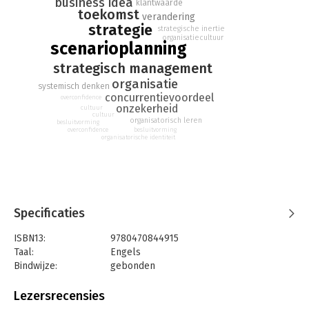
business idea
klantwaarde
toekomst
verandering
strategie
strategische inertie
organisatiecultuur
scenarioplanning
strategisch management
organisatie
systemisch denken
concurrentievoordeel
overconfidence
onzekerheid
cultuur
cultuur
organisatorisch leren
besluitvorming
besluitvorming
overconfidence
organisatorische identiteit
Specificaties
ISBN13:
9780470844915
Taal:
Engels
Bindwijze:
gebonden
Aantal pagina's:
307
Uitgever:
John Wiley & Sons
Lezersrecensies
Druk:
1