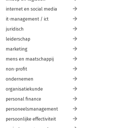
internet en social media
Flaws in Organizational Thinking.
it-management / ict
Communication Difficulties.
juridisch
Group-think in Organizations.
leiderschap
Fragmentation in Organizations.
marketing
Limitations Imposed by Identity.
mens en maatschappij
Balancing Change and Constancy.
non-profit
ondernemen
Overcoming the Limits of Organizational Identity: the Example
of IBM.
organisatiekunde
Organizational Lock-in.
personal finance
Understanding Organizational Lock-in.
personeelsmanagement
persoonlijke effectiviteit
The Consequences of Organizational Feedback Loops and
Lock-in.