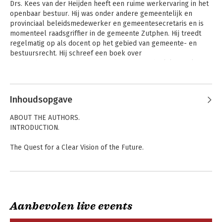
Drs. Kees van der Heijden heeft een ruime werkervaring in het 
openbaar bestuur. Hij was onder andere gemeentelijk en 
provinciaal beleidsmedewerker en gemeentesecretaris en is 
momenteel raadsgriffier in de gemeente Zutphen. Hij treedt 
regelmatig op als docent op het gebied van gemeente- en 
bestuursrecht. Hij schreef een boek over 
overheidscommunicatie en twee bestuursrechtelijke werken, 
over subsidierecht en klachtrecht. Hij publiceert regelmatig 
Andere boeken door Kees van der
juridisch getinte columns voor de Vereniging van Griffiers.
Heijden
Inhoudsopgave
ABOUT THE AUTHORS.
INTRODUCTION.
The Quest for a Clear Vision of the Future.
Unknown Variables, Uncertain Future.
The Significance of Scenario Thinking.
Aanbevolen live events
Developing the Sixth Sense - the Approach to Scenario
Thinking.
Scenarios
Scenarios for