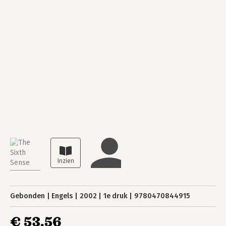
Gebonden
Engels
2002
1e druk
9780470844915
€ 53,56