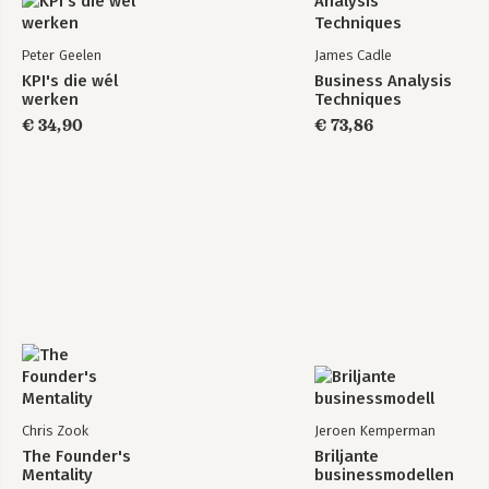
Over-reliance on Routines: Success Formulas and Managerial
Peter Geelen
James Cadle
Thinking.
KPI's die wél
Business Analysis
werken
Techniques
Biases in thinking.
€ 34,90
€ 73,86
The Relevance of Framing Flaws.
How a Failed Product Launch Actually Boosted Sales: the
Sparkle of New Coke.
Confirmation Bias.
Hindsight Bias.
The Problem of Overconfidence.
The Limitations of Judgemental Forecasting. Decision Avoidance.
Escalation of Commitment.
Chris Zook
Jeroen Kemperman
The Founder's
Briljante
Bolstering, Procrastination and Buck-Passing.
Mentality
businessmodellen