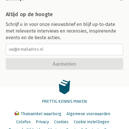
The Significance to Strategy of Globalization and Cultural
Issues.
Altijd op de hoogte
From Mickey Mouse to The Lion King: the Tale of Disney in
France.
Schrijf u in voor onze nieuwsbrief en blijf up-to-date
met relevante interviews en recensies, inspirerende
Defining Culture for Pragmatic Purposes.
events en de beste acties.
Recognizing Differences in Others.
The Value of Scenarios in Assessing the Impact of Cultural
Aanmelden
Factors.
National Cultural Differences and the Role of Scenario
Thinking.
Global Organizations and Local Service Offerings: IKEA Shelve
Their Universal Approach.
PRETTIG KENNIS MAKEN
How Can We Explore Differences in National Cultures?
Thuiswinkel waarborg
Algemene voorwaarden
Differences in Organizational Cultures.
Colofon
Privacy
Cookies
Cookie instellingen