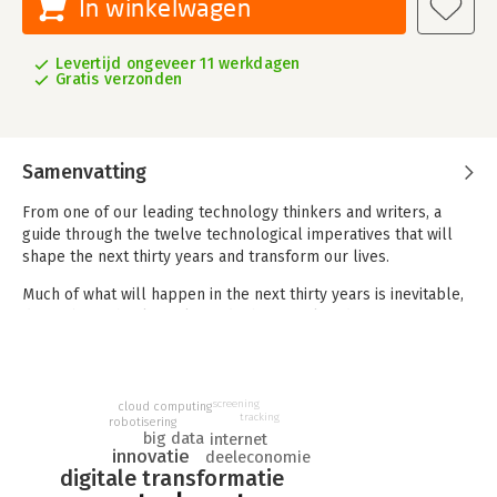
In winkelwagen
Levertijd ongeveer 11 werkdagen
Gratis verzonden
Samenvatting
From one of our leading technology thinkers and writers, a
guide through the twelve technological imperatives that will
shape the next thirty years and transform our lives.
Much of what will happen in the next thirty years is inevitable,
driven by technological trends that are already in motion. In
this fascinating, provocative new book, Kevin Kelly provides an
optimistic road map for the future, showing how the coming
changes in our lives—from virtual reality in the home to an on-
demand economy to artificial intelligence embedded in
screening
cloud computing
tracking
robotisering
everything we manufacture—can be understood as the result
big data
internet
of a few long-term, accelerating forces. Kelly both describes
innovatie
deeleconomie
these deep trends—interacting, cognifying, flowing, screening,
digitale transformatie
accessing, sharing, filtering, remixing, tracking, and questioning