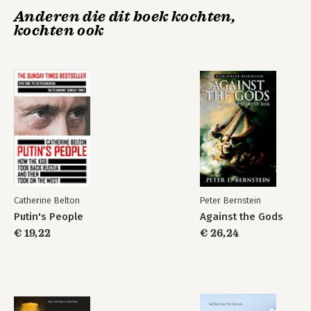
8. Remixing
De Wil van
De Wil van
Anderen die dit boek kochten,
9. Interacting
Technologie
Technologie
kochten ook
10. Tracking
11. Questioning
12. Beginning
Bekijk alle boeken
Acknowledgments
Notes
Index
Catherine Belton
Peter Bernstein
Putin's People
Against the Gods
€ 19,22
€ 26,24