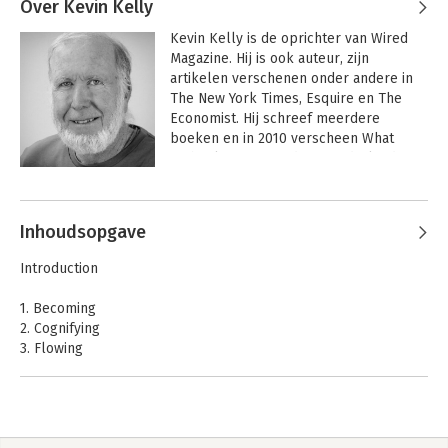
Over Kevin Kelly
Kevin Kelly is de oprichter van Wired 
Magazine. Hij is ook auteur, zijn 
artikelen verschenen onder andere in 
The New York Times, Esquire en The 
Economist. Hij schreef meerdere 
boeken en in 2010 verscheen What 
technology wants, dat in Nederland 
door Maven Publishing wordt 
Andere boeken door Kevin Kelly
uitgegeven en in november zal 
verschijnen.
Inhoudsopgave
Introduction
1. Becoming
2. Cognifying
3. Flowing
4. Screening
5. Accessing
6. Sharing
7. Filtering