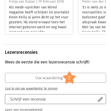
Freija van Duijne | 19 februari 2018
Peter van der Wel
Hoofdrubriek:
Strategisch management
Als mede-oprichter van Wired
‘Er is niets zo moei
magazine heeft schrijver en journalist
voorspellen, voor
Kevin Kelly al jaren dicht op het vuur
toekomst gaat’. 
gezeten. Hij stond ernaast toen het
uitspraak kwam in
internet geboren werd en nog haast
titel las van het 
niemand erin geloofde.
Kevin Kelly: The I
Lees verder
werkelijk kunnen 
onvermijdelijk op
komende jaren? Ke
Lezersrecensies
mij niet teleur. O
toch wel een klein
Wees de eerste die een lezersrecensie schrijft!
Lees verder
?
Uw waardering
Log in om uw waardering te geven
Schrijf een recensie
Lees ons recensiebeleid