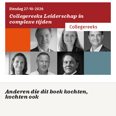
9. Looking outward to know ourselves
Bekijk alle boeken
10. Observing and changing our behaviour
Dinsdag 27-10-2026
Collegereeks Leiderschap in
Notes
complexe tijden
Bibliography
Collegereeks
Index
Anderen die dit boek kochten,
kochten ook