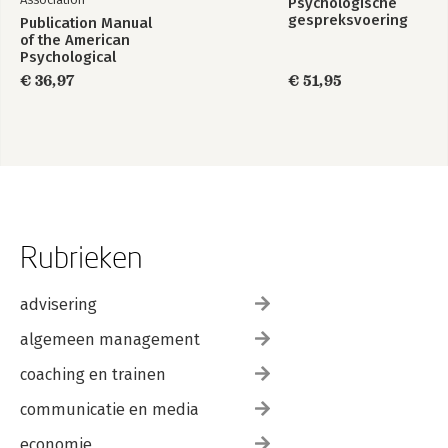
Psychologische
gespreksvoering
Publication Manual
of the American
Psychological
Association 2020
€ 36,97
€ 51,95
Rubrieken
advisering
algemeen management
coaching en trainen
communicatie en media
economie