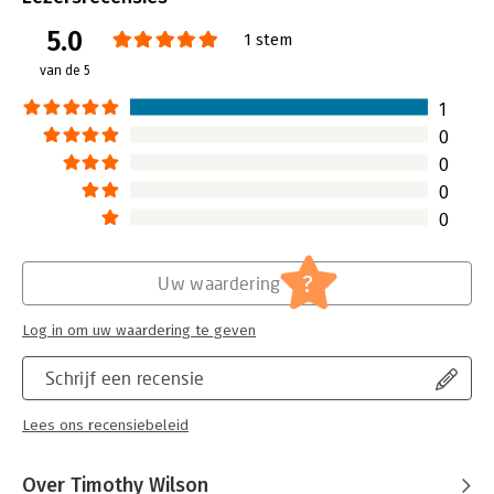
Bindwijze:
paperback
5.0
Aantal pagina's:
272
1 stem
Uitgever:
Harvard University Press
van de 5
Druk:
1
Hoofdrubriek:
Psychologie
1
0
0
0
0
?
Uw waardering
Log in om uw waardering te geven
Schrijf een recensie
Lees ons recensiebeleid
Over Timothy Wilson