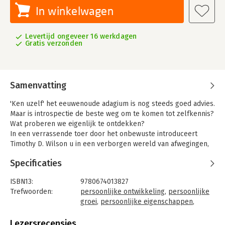
In winkelwagen
Levertijd ongeveer 16 werkdagen
Gratis verzonden
Samenvatting
'Ken uzelf' het eeuwenoude adagium is nog steeds goed advies.
Maar is introspectie de beste weg om te komen tot zelfkennis?
Wat proberen we eigenlijk te ontdekken?
In een verrassende toer door het onbewuste introduceert
Timothy D. Wilson u in een verborgen wereld van afwegingen,
gevoelens en motieven die u door introspectie nooit ontdekt
Specificaties
zou hebben.
ISBN13:
9780674013827
Trefwoorden:
persoonlijke ontwikkeling
,
persoonlijke
groei
,
persoonlijke eigenschappen
,
psychologie
Taal:
Engels
Lezersrecensies