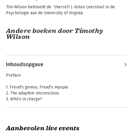
Tim Wilson bekleedt de  Sherrell J. Aston Leerstoel in de 
Psychologie aan de University of Virginia.
Andere boeken door Timothy
Wilson
Inhoudsopgave
Preface
1. Freud's genius, Fread's myopia
2. The adaptive unconscious
3. Who's in charge?
4. Knowing who we are
5. Knowing why
Sociale psychologie
6. Knowing how we feel
7. Knowing how we will feel
Aanbevolen live events
8. Introspection and self-narratives