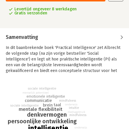
Levertijd ongeveer 8 werkdagen
Gratis verzonden
Samenvatting
In dit baanbrekende boek 'Practical Intelligence' zet Albrecht
de volgende stap (na zijn vorige bestseller 'Social
Intelligence') en legt uit hoe praktische intelligentie (PI) als
een van de belangrijkste levensvaardigheden wordt
gekwalificeerd en biedt een conceptuele structuur voor het
definiëren en beschrijven van gezond verstand.
Middels 'Practical Intelligence' verklaart Albrecht dat mensen
sociale intelligentie
met praktische intelligentie;
menselijk potentieel
emotionele intelligentie
- taalvaardigheden ontwikkelen;
communicatie
mindfulness
- betere beslissingen maken;
taal
brein
onderwijs
sociale intelligentie
intuïtie
mentale flexibiliteit
- denken in termen van kansen en mogelijkheden;
mediagebruik
denkvermogen
- ambiguïteit en complexiteit omarmen;
mindfulness
persoonlijke ontwikkeling
- problemen duidelijk beschrijven en werken door
oplossingen;
intelligentie
onderwijs