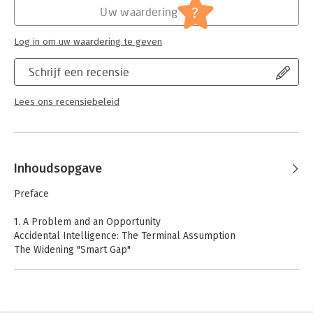
?
Uw waardering
Log in om uw waardering te geven
Schrijf een recensie
Lees ons recensiebeleid
Inhoudsopgave
Preface
1. A Problem and an Opportunity
Accidental Intelligence: The Terminal Assumption
The Widening "Smart Gap"
The Dumbing of America and the Culture of Amusement
Knows and Know-Nots: The New Social Divide
Who Cares? Who Needs to Care?