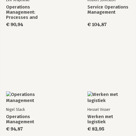
Operations
Service Operations
Management:
Management
Processes and
Supply Chains,
€ 90,94
€ 104,87
Global Edition
Nigel Slack
Hessel Visser
Operations
Werken met
Management
logistiek
€ 94,87
€ 82,95