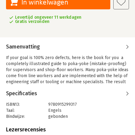
In winkelwagen
Levertijd ongeveer 11 werkdagen
Gratis verzonden
Samenvatting
If your goal is 100% zero defects, here is the book for you  a
completely illustrated guide to poka-yoke (mistake-proofing)
for supervisors and shop-floor workers. Many poka-yoke ideas
come from line workers and are implemented with the help of
engineering staff or tooling or machine specialists. The result
is better product quality and greater participation by workers
Specificaties
in efforts to improve your processes, your products, and your
company as a whole.The first section of the book uses a
ISBN13:
9780915299317
simple, illustrated format to summarize many of the concepts
Taal:
Engels
and main features of poka-yoke. The second section shows 240
Bindwijze:
gebonden
examples of poka-yoke improvements implemented in
Aantal pagina's:
298
Japanese plants.The book:
Uitgever:
Taylor & Francis
Lezersrecensies
- Organizes examples according to the broad issue or problem
Verschijningsdatum:
1-2-1989