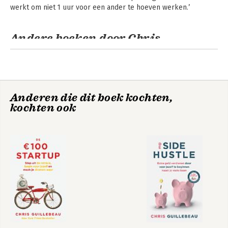
werkt om niet 1 uur voor een ander te hoeven werken.’
Andere boeken door Chris
Guillebeau
Anderen die dit boek kochten,
kochten ook
De Side Hustle
Time Anxiety: The
Illusion of Urgency
and a Better Way to
Live