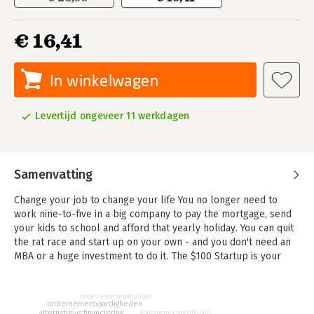
€ 16,41
In winkelwagen
Levertijd ongeveer 11 werkdagen
Samenvatting
Change your job to change your life You no longer need to
work nine-to-five in a big company to pay the mortgage, send
your kids to school and afford that yearly holiday. You can quit
the rat race and start up on your own - and you don't need an
MBA or a huge investment to do it. The $100 Startup is your
manual to a new way of living.
Learn how to: - Earn a good living on your own terms, when and
ondernemersmentaliteit
ondernemersvaardigheden
where you want - Achieve that perfect blend of passion and
alternatieve financiering
ondernemersmentaliteit