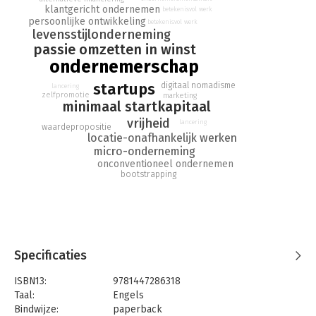
income to make work something you love - Take crucial
klantgericht ondernemen
betekenisvol werk
persoonlijke ontwikkeling
insights from 50 ordinary people who started a business with
betekenisvol werk
levensstijlonderneming
$100 or less - Spend less time working and more time living
passie omzetten in winst
your life.
ondernemerschap
startups
digitaal nomadisme
lancering
zelfpromotie
marketing
minimaal startkapitaal
vrijheid
lancering
waardepropositie
locatie-onafhankelijk werken
micro-onderneming
onconventioneel ondernemen
bootstrapping
Specificaties
ISBN13:
9781447286318
Taal:
Engels
Bindwijze:
paperback