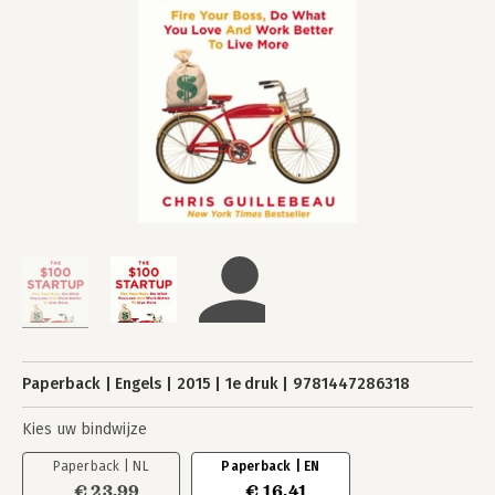
Paperback
Engels
2015
1e druk
9781447286318
Kies uw bindwijze
Paperback | NL
Paperback | EN
€ 23,99
€ 16,41