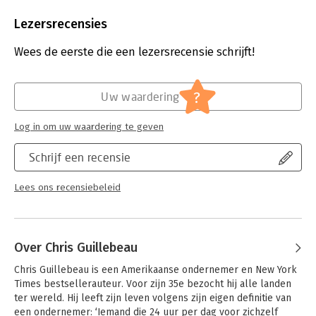
Aantal pagina's:
304
Uitgever:
MacMillan
Lezersrecensies
Druk:
1
Verschijningsdatum:
18-3-2025
Wees de eerste die een lezersrecensie schrijft!
Hoofdrubriek:
Ondernemen
?
Uw waardering
Log in om uw waardering te geven
Schrijf een recensie
Lees ons recensiebeleid
Over Chris Guillebeau
Chris Guillebeau is een Amerikaanse ondernemer en New York 
Times bestsellerauteur. Voor zijn 35e bezocht hij alle landen 
ter wereld. Hij leeft zijn leven volgens zijn eigen definitie van 
een ondernemer: ‘Iemand die 24 uur per dag voor zichzelf 