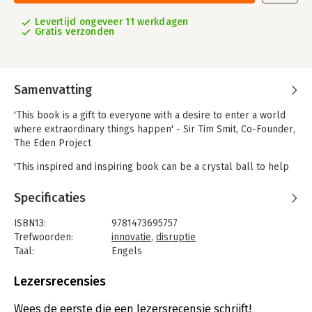
Levertijd ongeveer 11 werkdagen
Gratis verzonden
Samenvatting
'This book is a gift to everyone with a desire to enter a world
where extraordinary things happen' - Sir Tim Smit, Co-Founder,
The Eden Project
'This inspired and inspiring book can be a crystal ball to help
you see into your own creative future' - Daniel H. Pink, author
of DRIVE and TO SELL IS HUMANA PRACTICAL OVERVIEW OF
Specificaties
CONTEMPORARY INNOVATION WITH SIMPLE, IMPLEMENTABLE
STRATEGIES FOR THINKING MORE CREATIVELY
ISBN13:
9781473695757
Trefwoorden:
innovatie
,
disruptie
Compiled by Springwise, the global innovation discovery
Taal:
Engels
engine, Disrupt! explains and highlights the best, most
Bindwijze:
paperback
disruptive and most useful innovation ideas of the 21st Century,
Aantal pagina's:
384
Lezersrecensies
and shows which themes underpin their success and which
Uitgever:
John Murray
ideas can best be used to drive creativity in your workplace,
Druk:
1
Wees de eerste die een lezersrecensie schrijft!