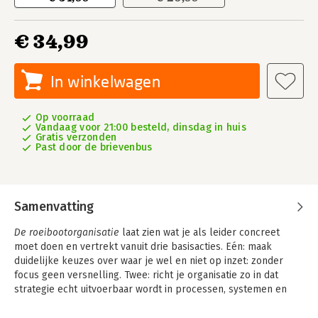
€ 34,99
In winkelwagen
Op voorraad
Vandaag voor 21:00 besteld, dinsdag in huis
Gratis verzonden
Past door de brievenbus
Samenvatting
De roeibootorganisatie
laat zien wat je als leider concreet
moet doen en vertrekt vanuit drie basisacties. Eén: maak
duidelijke keuzes over waar je wel en niet op inzet: zonder
focus geen versnelling. Twee: richt je organisatie zo in dat
strategie echt uitvoerbaar wordt in processen, systemen en
technologie. Drie: zorg dat mensen het kunnen én doen, met
eigenaarschap, samenwerking en een duidelijk ritme.