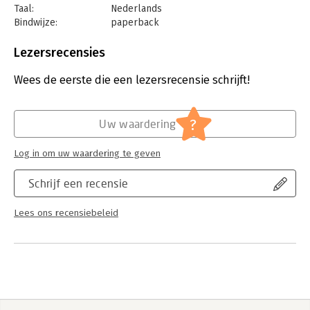
Taal:
Nederlands
Bindwijze:
paperback
Aantal pagina's:
192
Uitgever:
TerraLannoo
Lezersrecensies
Druk:
1
Verschijningsdatum:
20-5-2026
Wees de eerste die een lezersrecensie schrijft!
Hoofdrubriek:
Ondernemen
?
Uw waardering
Log in om uw waardering te geven
Schrijf een recensie
Lees ons recensiebeleid