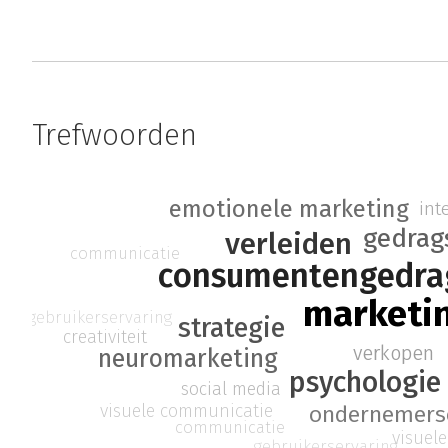
Trefwoorden
emotionele marketing
int
gedrag
verleiden
communicatie
consumentengedra
marketi
gebruikerservaring
strategie
creativiteit
verkopen
neuromarketing
psychologie
social media
visuele communicatie
ondernemers
communicatie
visuel
gebruikerservaring