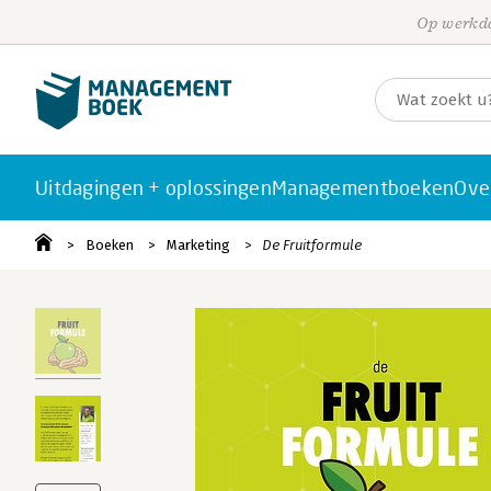
Op werkda
Uitdagingen + oplossingen
Managementboeken
Ove
Boeken
Marketing
De Fruitformule