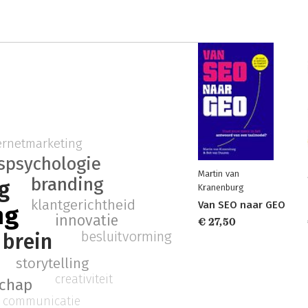
ernetmarketing
spsychologie
Martin van
branding
g
Kranenburg
klantgerichtheid
Van SEO naar GEO
ng
innovatie
€ 27,50
besluitvorming
brein
storytelling
creativiteit
chap
e communicatie