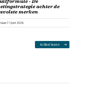
uitformule - De
tingstrategie achter de
esvolste merken
 Haan
1 juni 2026
Artikel lezen