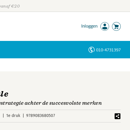
 vanaf €20
Inloggen
010-4731397
Personen
Trefwoorden
le
trategie achter de succesvolste merken
6
1e druk
9789083680507