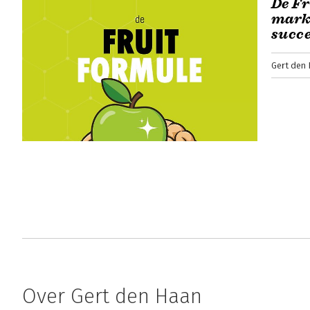
De Fr
marke
succ
Gert den
Over Gert den Haan