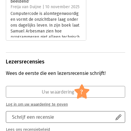
beeldend’
Hoofdrubriek:
IT-management / ICT
Freija van Duijne | 10 november 2025
Computercode is alomtegenwoordig
en vormt de onzichtbare laag onder
ons dagelijks leven. In zijn boek laat
Samuel Arbesman zien hoe
programmeren niet alleen technisch,
maar ook creatief en menselijk is –
een vorm van moderne magie die
onze blik op de wereld verdiept. In
haar recensie gaat Freija van Duijne in
Lezersrecensies
op zijn betoog.
Lees verder
Wees de eerste die een lezersrecensie schrijft!
?
Uw waardering
Log in om uw waardering te geven
Schrijf een recensie
Lees ons recensiebeleid