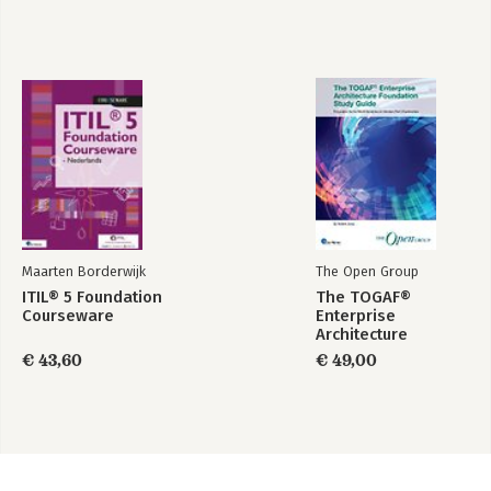
Maarten Borderwijk
The Open Group
ITIL® 5 Foundation
The TOGAF®
Courseware
Enterprise
Architecture
Foundation Study
€ 43,60
€ 49,00
Guide