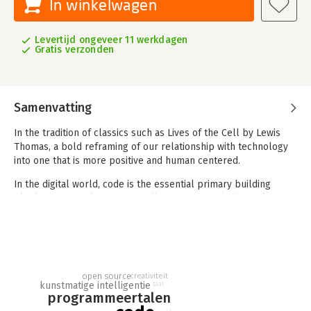
In winkelwagen
Levertijd ongeveer 11 werkdagen
Gratis verzonden
Samenvatting
In the tradition of classics such as Lives of the Cell by Lewis
Thomas, a bold reframing of our relationship with technology
into one that is more positive and human centered.
In the digital world, code is the essential primary building
block, the equivalent of the cell or DNA in the biological
sphere-and almost as mysterious. Code can create entire
worlds, real and virtual; it allows us to connect instantly to
people and places around the globe; and it performs tasks
that were once only possible in science fiction.
open source
It is a superpower, and not just in a technical sense. It is also a
creativiteit
kunstmatige intelligentie
taal
gateway to ideas. As vividly illustrated by Samuel Arbesman, it
programmeertalen
is the ultimate connector, providing new insight and meaning