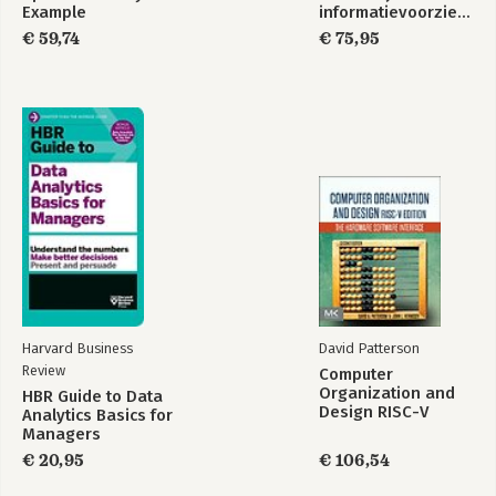
Example
informatievoorziening
€ 59,74
€ 75,95
Harvard Business
David Patterson
Review
Computer
Organization and
HBR Guide to Data
Design RISC-V
Analytics Basics for
Edition
Managers
€ 20,95
€ 106,54