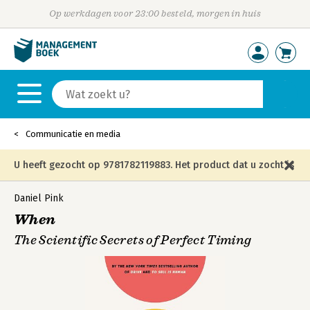
Op werkdagen voor 23:00 besteld, morgen in huis
Communicatie en media
U heeft gezocht op 9781782119883. Het product dat u zocht is
niet meer in die editie leverbaar en is vervangen door de
Daniel Pink
When
onderstaande editie.
The Scientific Secrets of Perfect Timing