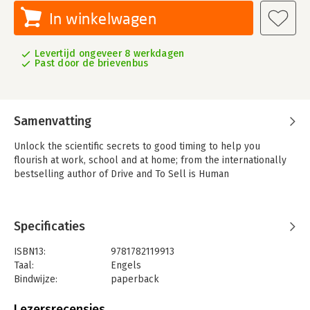
In winkelwagen
Levertijd ongeveer 8 werkdagen
Past door de brievenbus
Samenvatting
Unlock the scientific secrets to good timing to help you
flourish at work, school and at home; from the internationally
bestselling author of Drive and To Sell is Human
Specificaties
ISBN13:
9781782119913
Taal:
Engels
Bindwijze:
paperback
Aantal pagina's:
272
Uitgever:
Canongate Books Ltd
Lezersrecensies