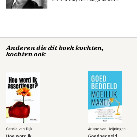
bestudeerd.

Andere boeken door Daniel Pink
 Pink wordt beschouwd als een van de 
origineelste denkers over organisatie, 
management, leiderschap en 
'psychologie op de werkvloer'.
Anderen die dit boek kochten,
kochten ook
Drive
Verkocht!
Carola van Dijk
Ariane van Heijningen
Hoe word ik
Goedbedoeld