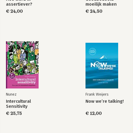
assertiever?
moeilijk maken
€ 24,00
€ 24,50
To Sell is Human
Drive
Bekijk alle boeken
Nunez
Frank Weijers
Intercultural
Now we’re talking!
Sensitivity
€ 25,75
€ 12,00