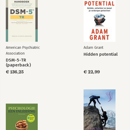
When
To Sell is Human
Bekijk alle boeken
American Psychiatric
Adam Grant
Association
Hidden potential
DSM-5-TR
(paperback)
€ 136,25
€ 22,99