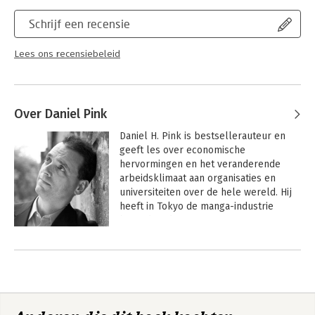
Schrijf een recensie
Lees ons recensiebeleid
Over Daniel Pink
Daniel H. Pink is bestsellerauteur en 
geeft les over economische 
hervormingen en het veranderende 
arbeidsklimaat aan organisaties en 
universiteiten over de hele wereld. Hij 
heeft in Tokyo de manga-industrie 
bestudeerd.

Andere boeken door Daniel Pink
 Pink wordt beschouwd als een van de 
origineelste denkers over organisatie, 
management, leiderschap en 
'psychologie op de werkvloer'.