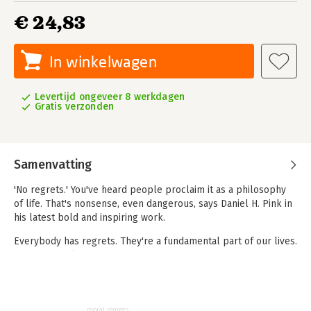
€ 24,83
In winkelwagen
Levertijd ongeveer 8 werkdagen
Gratis verzonden
Samenvatting
'No regrets.' You've heard people proclaim it as a philosophy
of life. That's nonsense, even dangerous, says Daniel H. Pink in
his latest bold and inspiring work.
Everybody has regrets. They're a fundamental part of our lives.
And if we reckon with them in fresh and imaginative ways, we
can enlist our regrets to make smarter decisions, perform
better at work and school, and deepen our sense of meaning
and purpose.
moral regrets