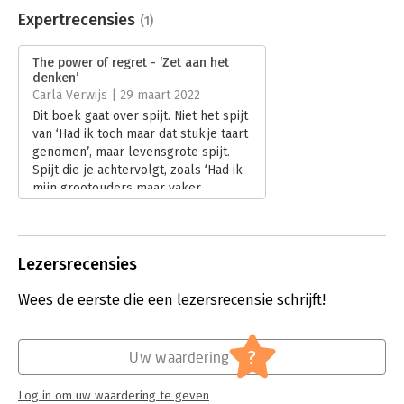
Uitgever:
Canongate Books Ltd
Expertrecensies
(1)
Druk:
1
Verschijningsdatum:
3-2-2022
The power of regret - ‘Zet aan het
denken’
Hoofdrubriek:
Psychologie
Carla Verwijs | 29 maart 2022
Dit boek gaat over spijt. Niet het spijt
van ‘Had ik toch maar dat stukje taart
genomen’, maar levensgrote spijt.
Spijt die je achtervolgt, zoals ‘Had ik
mijn grootouders maar vaker
opgezocht, nu zijn ze er niet meer’.
Veel mensen hebben ‘Je ne regrette
rien’ (ik heb nergens spijt van) als
houding, maar Daniel Pink trekt dat in
Lezersrecensies
twijfel.
Lees verder
Wees de eerste die een lezersrecensie schrijft!
?
Uw waardering
Log in om uw waardering te geven