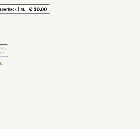
€ 30,00
aperback | NL
s