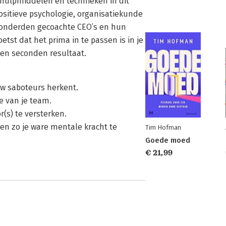
e hulpmiddelen en technieken in dit
sitieve psychologie, organisatiekunde
honderden gecoachte CEO’s en hun
tst dat het prima in te passen is in je
ien seconden resultaat.
ouw saboteurs herkent.
ie van je team.
r(s) te versterken.
 en zo je ware mentale kracht te
Tim Hofman
Goede moed
€ 21,99