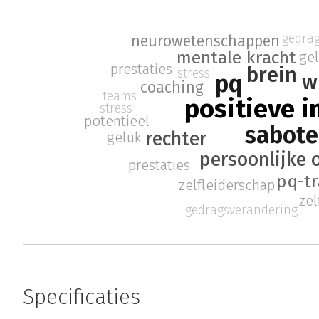
gedra
neurowetenschappen
mentale kracht
ge
prestaties
brein
stress
w
pq
coaching
teams
positieve i
stress
potentieel
sabote
rechter
geluk
persoonlijke 
prestaties
pq-tr
zelfleiderschap
zel
gedragsverandering
Specificaties