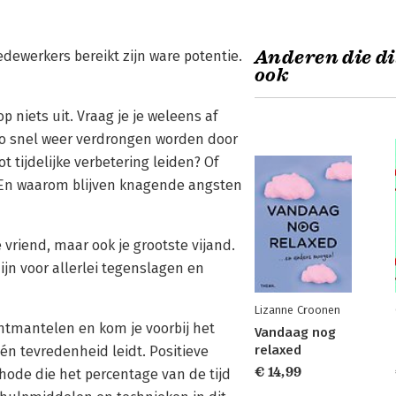
Anderen die di
dewerkers bereikt zijn ware potentie.
ook
 niets uit. Vraag je je weleens af
 snel weer verdrongen worden door
 tijdelijke verbetering leiden? Of
 En waarom blijven knagende angsten
e vriend, maar ook je grootste vijand.
ijn voor allerlei tegenslagen en
Lizanne Croonen
 ontmantelen en kom je voorbij het
Vandaag nog
relaxed
 én tevredenheid leidt. Positieve
€ 14,99
hode die het percentage van de tijd