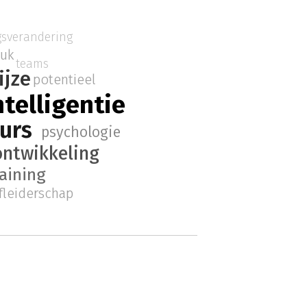
gsverandering
luk
teams
ijze
potentieel
ntelligentie
urs
psychologie
ontwikkeling
aining
fleiderschap