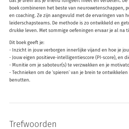
dat je brein als je vriend fungeert meet en verbetert. D
boek combineren het beste van neurowetenschappen, po
en coaching. Ze zijn aangevuld met de ervaringen van 
leiderschapsteams. De methode is zo ontwikkeld en getoe
drukke leven. Met sommige oefeningen ervaar je al na t
Dit boek geeft je:
- Inzicht in jouw verborgen innerlijke vijand en hoe je j
- Jouw eigen positieve-intelligentiescore (PI-score), en d
- Munitie om je saboteur(s) te verzwakken en je motivato
- Technieken om de ‘spieren’ van je brein te ontwikkelen
benutten.
Trefwoorden