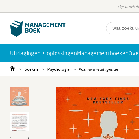
Op werkda
Uitdagingen + oplossingen
Managementboeken
Ove
Boeken
Psychologie
Positieve intelligentie