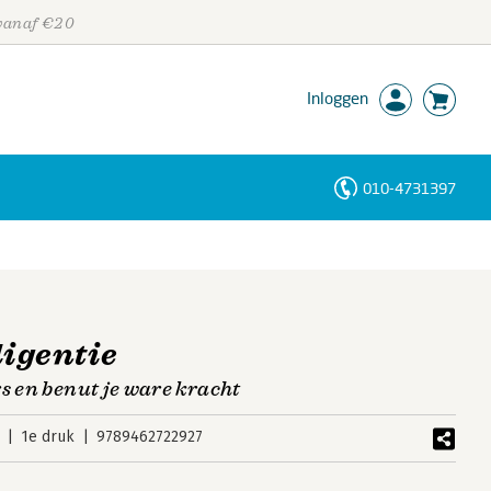
 vanaf €20
Inloggen
010-4731397
Personen
Trefwoorden
ligentie
s en benut je ware kracht
1e druk
9789462722927