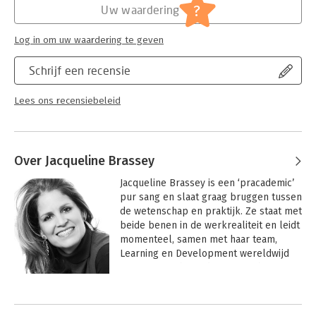
?
Uw waardering
Log in om uw waardering te geven
Schrijf een recensie
Lees ons recensiebeleid
Over Jacqueline Brassey
Jacqueline Brassey is een ‘pracademic’ 
pur sang en slaat graag bruggen tussen 
de wetenschap en praktijk. Ze staat met 
beide benen in de werkrealiteit en leidt 
momenteel, samen met haar team, 
Learning en Development wereldwijd 
op strategische onderwerpen bij 
McKinsey & Company, waar ze ook 
Andere boeken door Jacqueline
onderdeel uitmaakt van het Global 
Brassey
Learning Leadership team.
