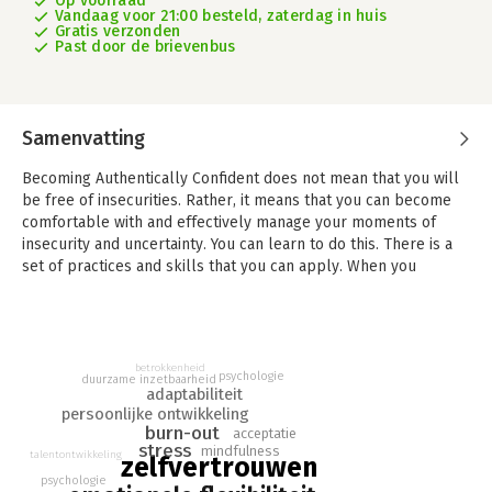
Op voorraad
Vandaag voor 21:00 besteld, zaterdag in huis
Gratis verzonden
Past door de brievenbus
Samenvatting
Becoming Authentically Confident does not mean that you will
be free of insecurities. Rather, it means that you can become
comfortable with and effectively manage your moments of
insecurity and uncertainty. You can learn to do this. There is a
set of practices and skills that you can apply. When you
develop these skills, your relationships with your fears and
unhelpful emotions will change. Instead of being held back by
them, they become a source of positive energy that can help
you to achieve what matters most to you. And that is what gives
betrokkenheid
you true authentic confidence.
psychologie
duurzame inzetbaarheid
adaptabiliteit
In this book we bring the science and practices behind all of
persoonlijke ontwikkeling
burn-out
acceptatie
this together, with a specific focus on the context of work. We
stress
mindfulness
talentontwikkeling
provide you with a playbook of practices and exercises that
zelfvertrouwen
you can immediately integrate into your daily life. We include
psychologie