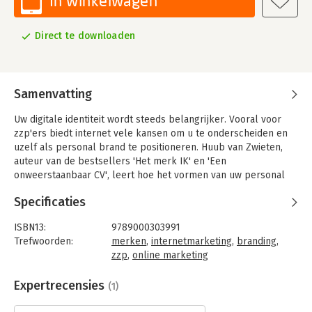
In winkelwagen
Direct te downloaden
Samenvatting
Uw digitale identiteit wordt steeds belangrijker. Vooral voor
zzp'ers biedt internet vele kansen om u te onderscheiden en
uzelf als personal brand te positioneren. Huub van Zwieten,
auteur van de bestsellers 'Het merk IK' en 'Een
onweerstaanbaar CV', leert hoe het vormen van uw personal
brand van u de beste zzp'er kan maken.
Specificaties
ISBN13:
9789000303991
Trefwoorden:
merken
,
internetmarketing
,
branding
,
zzp
,
online marketing
Taal:
Nederlands
Bindwijze:
e-book
Expertrecensies
(1)
Beveiliging:
watermerk
Bestandsformaat:
epub