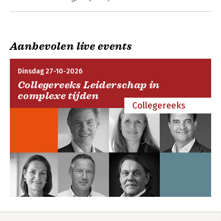
6. Wat voor z(z)p'er ben jij?
7. Strategieën
8. Actie: naar buiten
9. De praktijk, in 90 dagen naar succesvol z(z)p'er
Aanbevolen live events
Dinsdag 27-10-2026
Collegereeks Leiderschap in
complexe tijden
Collegereeks