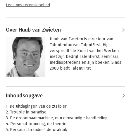
Lees verder
Lees ons recensiebeleid
Over Huub van Zwieten
Huub van Zwieten is directeur van 
Talentenbureau TalentFirst. Hij 
verspreidt 'de Kunst van het Werken', 
met zijn bedrijf TalentFirst, seminars, 
mediaoptredens en zijn boeken. Sinds 
2000 biedt TalentFirst 
talentenprogramma's voor 
particulieren en bedrijven. Na zes 
theoretische managementboeken over 
diverse loopbaanthema's, komt 
Inhoudsopgave
binnenkort zijn inspiratieroman 'Marijn 
is klaar met werken' uit.
1. De uitdagingen van de z(z)p'er
2. Trouble in paradise
3. De droombaanmachine, een eenvoudige handleiding
4. Personal branding, de theorie
5. Personal branding, de praktijk