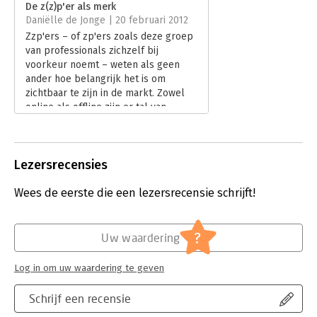
De z(z)p'er als merk
Aantal pagina's:
113
Daniëlle de Jonge | 20 februari 2012
Uitgever:
Unieboek | Het Spectrum
Zzp'ers – of zp'ers zoals deze groep
Druk:
1
van professionals zichzelf bij
Verschijningsdatum:
5-1-2012
voorkeur noemt – weten als geen
ander hoe belangrijk het is om
Hoofdrubriek:
Reclame en verkoop
zichtbaar te zijn in de markt. Zowel
online als offline zijn er tal van
manieren waarop dit mogelijk is.
Zoveel zelfs, dat het soms lastig
kiezen is. En dan komt de volgende
Lezersrecensies
vraag: hoe u zich gaat profileren?
Want alleen met echt
Wees de eerste die een lezersrecensie schrijft!
onderscheidende kenmerken maakt
u het verschil in de markt. Wees
gerust: ontdekken waarin u anders
bent dan de anderen is makkelijker
?
Uw waardering
dan u denkt. Het boek 'De z(z)p'er als
merk' van Huub van Zwieten en
Log in om uw waardering te geven
Martine van den Hoed is een
praktische leidraad die u helpt om
Schrijf een recensie
gestructureerd 'uw merk' te creëren.