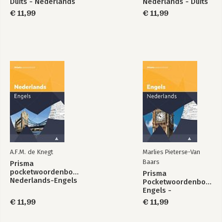
Duits - Nederlands
Nederlands - Duits
€ 11,99
€ 11,99
A.F.M. de Knegt
Marlies Pieterse-Van
Baars
Prisma
pocketwoordenboek
Prisma
Nederlands-Engels
Pocketwoordenboek
Engels -
Nederlands
€ 11,99
€ 11,99