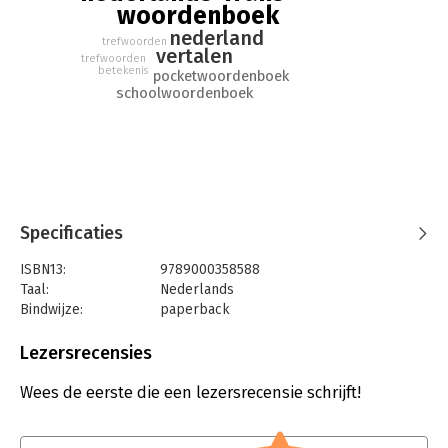
woordenboek
nederland
trefwoorden
vertalen
trefwoorden
betekenis
pocketwoordenboek
schoolwoordenboek
Specificaties
ISBN13:
9789000358588
Taal:
Nederlands
Bindwijze:
paperback
Aantal pagina's:
752
Uitgever:
Prisma
Lezersrecensies
Druk:
51
Verschijningsdatum:
5-4-2018
Wees de eerste die een lezersrecensie schrijft!
Hoofdrubriek:
Naslagwerken
,
Woordenboeken en taal