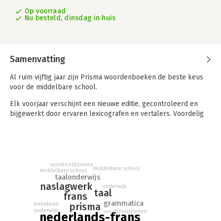
Op voorraad
Nu besteld, dinsdag in huis
Samenvatting
Al ruim vijftig jaar zijn Prisma woordenboeken de beste keus
voor de middelbare school.
Elk voorjaar verschijnt een nieuwe editie, gecontroleerd en
bijgewerkt door ervaren lexicografen en vertalers. Voordelig
en robuust uitgevoerd.
- Compleet: het pocketwoordenboek met de meeste
trefwoorden, voorbeeldzinnen en vertalingen; inclusief
compacte grammatica.
voorbeeldzinnen
middelbare school
- Betrouwbaar: samengesteld door vakmensen, aanbevolen
middelbare school
taalonderwijs
door docenten.
naslagwerk
onderwijs
- Actueel: de nieuwste woorden en uitdrukkingen.
taal
frans
- Helder: nieuwe, ruime typografie en handige zoekhulpjes.
grammatica
betekenis
prisma
onderwijs
voorbeeldzinnen
nederlands-frans