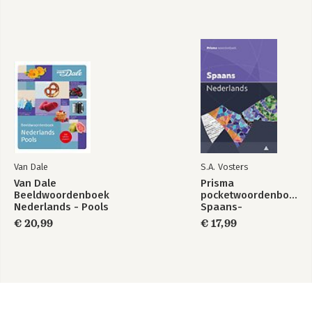
Van Dale
S.A. Vosters
Van Dale
Prisma
Beeldwoordenboek
pocketwoordenboek
Nederlands - Pools
Spaans-
Nederlands
€ 20,99
€ 17,99