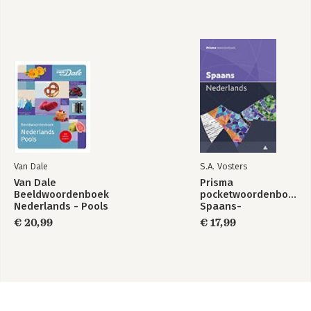
Van Dale
S.A. Vosters
Van Dale
Prisma
Beeldwoordenboek
pocketwoordenboek
Nederlands - Pools
Spaans-
Nederlands
€ 20,99
€ 17,99