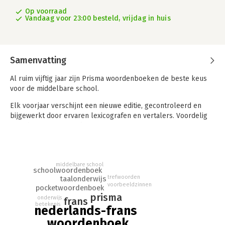
Op voorraad
Vandaag voor 23:00 besteld, vrijdag in huis
Samenvatting
Al ruim vijftig jaar zijn Prisma woordenboeken de beste keus
voor de middelbare school.
Elk voorjaar verschijnt een nieuwe editie, gecontroleerd en
bijgewerkt door ervaren lexicografen en vertalers. Voordelig
en robuust uitgevoerd.
- Compleet: het pocketwoordenboek met de meeste
trefwoorden, voorbeeldzinnen en vertalingen; inclusief
compacte grammatica.
middelbare school
schoolwoordenboek
- Betrouwbaar: samengesteld door vakmensen, aanbevolen
trefwoorden
taalonderwijs
door docenten.
voorbeeldzinnen
pocketwoordenboek
- Actueel: de nieuwste woorden en uitdrukkingen.
prisma
onderwijs
frans
- Helder: nieuwe, ruime typografie en handige zoekhulpjes.
betekenis
nederlands-frans
woordenboek