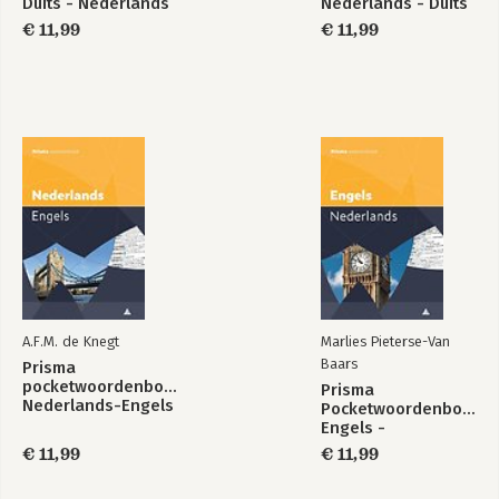
Duits - Nederlands
Nederlands - Duits
€ 11,99
€ 11,99
A.F.M. de Knegt
Marlies Pieterse-Van
Baars
Prisma
pocketwoordenboek
Prisma
Nederlands-Engels
Pocketwoordenboek
Engels -
Nederlands
€ 11,99
€ 11,99