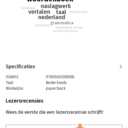
naslagwerk
onderwijs
vertalen
taal
trefwoorden
nederland
grammatica
betekenis
middelbare school
voorbeeldzinnen
Specificaties
ISBN13:
9789000358588
Taal:
Nederlands
Bindwijze:
paperback
Aantal pagina's:
752
Uitgever:
Prisma
Lezersrecensies
Druk:
51
Verschijningsdatum:
5-4-2018
Wees de eerste die een lezersrecensie schrijft!
Hoofdrubriek:
Naslagwerken
,
Woordenboeken en taal