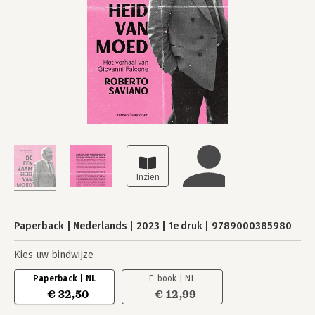
Paperback
Nederlands
2023
1e druk
9789000385980
Kies uw bindwijze
Paperback | NL
E-book | NL
€ 32,50
€ 12,99