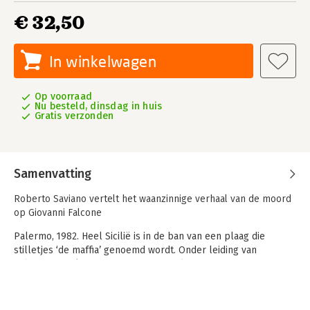
€ 32,50
In winkelwagen
Op voorraad
Nu besteld, dinsdag in huis
Gratis verzonden
Samenvatting
Roberto Saviano vertelt het waanzinnige verhaal van de moord
op Giovanni Falcone
Palermo, 1982. Heel Sicilië is in de ban van een plaag die
stilletjes ‘de maffia’ genoemd wordt. Onder leiding van
Salvatore ‘Totò’ Riina is de onderwereld in de jaren tachtig
volledig doorgedrongen tot het openbare leven en er heerst
een angstcultuur door heel Italië. Maar terwijl de
ongebreidelde macht van de Italiaanse maffia onontkoombaar