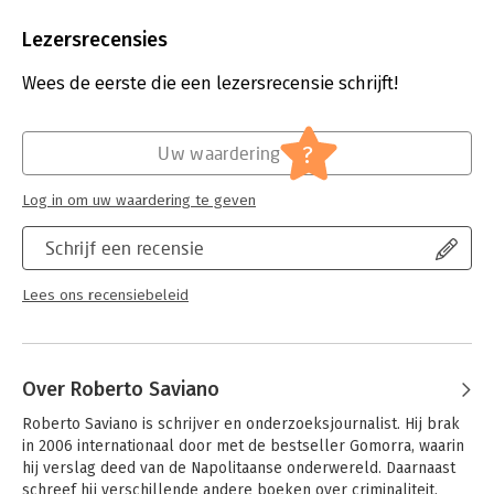
Aantal pagina's:
600
Uitgever:
Unieboek | Het Spectrum
Lezersrecensies
Druk:
1
Verschijningsdatum:
4-7-2023
Wees de eerste die een lezersrecensie schrijft!
Hoofdrubriek:
Mens en maatschappij
Jongbloed:
Strafrecht - Criminologie
?
Uw waardering
Log in om uw waardering te geven
Schrijf een recensie
Lees ons recensiebeleid
Over Roberto Saviano
Roberto Saviano is schrijver en onderzoeksjournalist. Hij brak 
in 2006 internationaal door met de bestseller Gomorra, waarin 
hij verslag deed van de Napolitaanse onderwereld. Daarnaast 
schreef hij verschillende andere boeken over criminaliteit, 