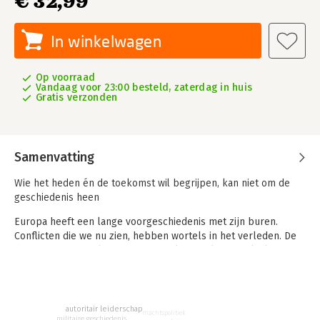
€ 32,99
In winkelwagen
Op voorraad
Vandaag voor 23:00 besteld, zaterdag in huis
Gratis verzonden
Samenvatting
Wie het heden én de toekomst wil begrijpen, kan niet om de
geschiedenis heen
Europa heeft een lange voorgeschiedenis met zijn buren.
Conflicten die we nu zien, hebben wortels in het verleden. De
drijfveren van spelers op het wereldtoneel zijn vaak al
eeuwenoud. Poetin en Xi – allebei vrijwel dagelijks in het
nieuws – staan in een veel langere traditie.
In Alle rafelranden van Europa plaatst Ivo van de Wijdeven de
autoritair leiderschap
machtspolitiek
huidige verhoudingen in historisch perspectief. Het boek is een
militaire geschiedenis