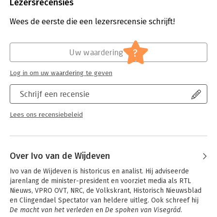
Uitgever:
Unieboek | Het Spectrum
Lezersrecensies
Druk:
1
Verschijningsdatum:
9-1-2024
Wees de eerste die een lezersrecensie schrijft!
Hoofdrubriek:
Geschiedenis
?
Uw waardering
Log in om uw waardering te geven
Schrijf een recensie
Lees ons recensiebeleid
Over Ivo van de Wijdeven
Ivo van de Wijdeven is historicus en analist. Hij adviseerde 
jarenlang de minister-president en voorziet media als RTL 
Nieuws, VPRO OVT, NRC, de Volkskrant, Historisch Nieuwsblad 
en Clingendael Spectator van heldere uitleg. Ook schreef hij 
De macht van het verleden
 en 
De spoken van Visegrád
.