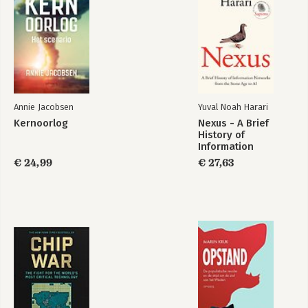
Annie Jacobsen
Yuval Noah Harari
Kernoorlog
Nexus - A Brief
History of
De rafelranden van
Information
Europa
Networks from the
€ 24,99
€ 27,63
Stone Age to AI
Bekijk alle boeken