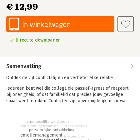
€ 12,99
In winkelwagen
Direct te downloaden
Samenvatting
Ontdek de vijf conflictstijlen en verbeter elke relatie
Iedereen kent wel die collega die passief-agressief reageert
bij onenigheid, of dat familielid dat precies jouw gevoelige
snaar weet te raken. Conflicten zijn onvermijdelijk, maar wat
als je beter kon begrijpen waarom ze ontstaan en hoe je ze
effectief oplost?
interpersoonlijke vaardigheden
In Hoe je met iedereen overweg kunt combineren dr. John Eliot
onderhandelingstechnieken
conflictoplossing
en drs. Jim Guin hun decennialange praktijkervaring met
persoonlijke ontwikkeling
emotiemanagement
inzichten uit de gedragswetenschap. Ze laten zien dat mensen
beweegredenen