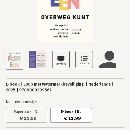
E-book
Epub met watermerkbeveiliging
Nederlands
2025
9789000399567
Kies uw bindwijze
Paperback | NL
E-book | NL
€ 23,99
€ 12,99