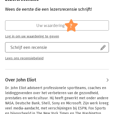
Group, een trainings- en ontwikkelingsbedrijf dat met
Aantal pagina's:
304
professionele sportfranchises, universiteiten,
Uitgever:
Spectrum
Wees de eerste die een lezersrecensie schrijft!
advocatenkantoren en overheidsinstanties werkt op het gebied
Verschijningsdatum:
17-6-2025
van effectieve conflictbemiddeling. Hij heeft meer dan duizend
succesvolle bemiddelingszaken geleid in familie-, organisatie-,
Hoofdrubriek:
Psychologie
?
Uw waardering
en overheidsgeschillen. Daarnaast traint drs. Guinn persoonlijk
ceo's uit alle lagen van de samenleving, waaronder ook talloze
beroemdheden en sporticonen.
Log in om uw waardering te geven
Schrijf een recensie
Lees ons recensiebeleid
Over John Eliot
Dr. John Eliot adviseert professionele sportteams, coaches en 
leidinggevenden over het verbeteren van de gezondheid, 
prestaties en werkcultuur. Hij heeft gewerkt met onder andere 
NASA, Deutsche Bank, Shell, Sony en Microsoft. Zijn werk kreeg 
veel media-aandacht, met verschijningen bij ESPN, Fox Sports 
en bijvoorbeeld in The New York Times en The Washington 