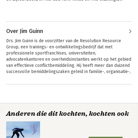
Post. Daarnaast heeft hij diverse posities bekleed aan 
universiteiten zoals Stanford en het Texas Medical Center.
Andere boeken door John Eliot
Over Jim Guinn
Drs. Jim Guinn is de voorzitter van de Resolution Resource 
Group, een trainings- en ontwikkelingsbedrijf dat met 
professionele sportfranchises, universiteiten, 
advocatenkantoren en overheidsinstanties werkt op het gebied 
van effectieve conflictbemiddeling. Hij heeft meer dan duizend 
succesvolle bemiddelingszaken geleid in familie-, organisatie-, 
en overheidsgeschillen. Daarnaast traint drs. Guinn persoonlijk 
ceo's uit alle lagen van de samenleving, waaronder ook talloze 
Andere boeken door Jim Guinn
beroemdheden en sporticonen.
Hoe je met
iedereen overweg
kunt
Anderen die dit kochten, kochten ook
Bekijk alle boeken