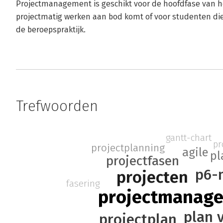
Projectmanagement is geschikt voor de hoofdfase van h
projectmatig werken aan bod komt of voor studenten die 
de beroepspraktijk.
Trefwoorden
gantt-chart
pr
projectplanning
agile
pl
projectfasen
p6-
projecten
fasering
projectmanag
plan 
projectplan