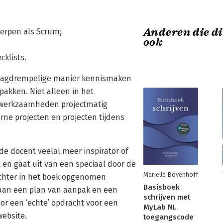
Anderen die di
werpen als Scrum;
ook
cklists.
laagdrempelige manier kennismaken
akken. Niet alleen in het
r werkzaamheden projectmatig
rne projecten en projecten tijdens
 de docent veelal meer inspirator of
t en gaat uit van een speciaal door de
Mariëlle Bovenhoff
achter in het boek opgenomen
Basisboek
 aan een plan van aanpak en een
schrijven met
 een ‘echte’ opdracht voor een
MyLab NL
ebsite.
toegangscode