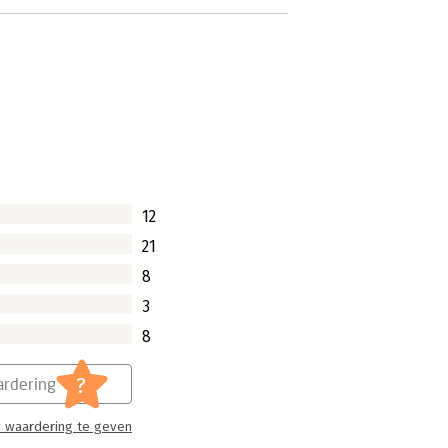
12
21
8
3
8
?
rdering
 waardering te geven