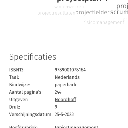
pro
samenwerken
scru
projectleider
projectresultaten
pr
risicomanagement
Specificaties
ISBN13:
9789001078164
Taal:
Nederlands
Bindwijze:
paperback
Aantal pagina's:
244
Uitgever:
Noordhoff
Druk:
9
Verschijningsdatum:
25-5-2023
Hoofdrubriek:
Projectmanagement