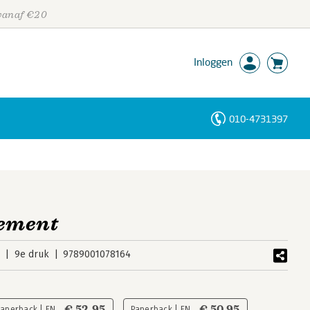
 vanaf €20
Inloggen
010-4731397
Personen
Trefwoorden
ement
3
9e druk
9789001078164
€ 52,95
€ 50,95
Paperback | EN
Paperback | EN