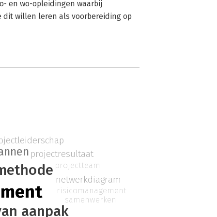
o- en wo-opleidingen waarbij
dit willen leren als voorbereiding op
ojectleiderschap
annen
projectresultaat
projectteam
methode
netwerkdiagram
ement
risicomanagement
samenwerken
van aanpak