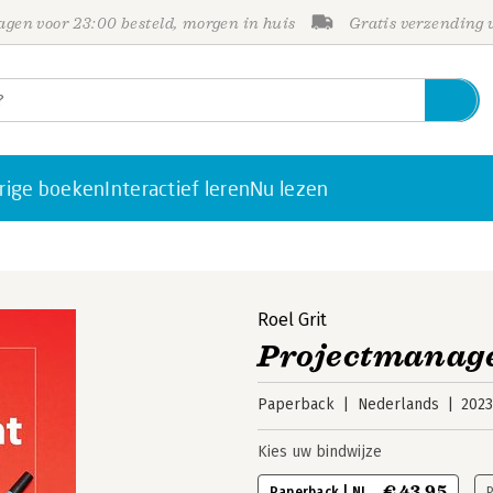
gen voor 23:00 besteld, morgen in huis
Gratis verzending
rige boeken
Interactief leren
Nu lezen
Roel Grit
Projectmanag
Paperback
Nederlands
202
Kies uw bindwijze
€ 43,95
Paperback | NL