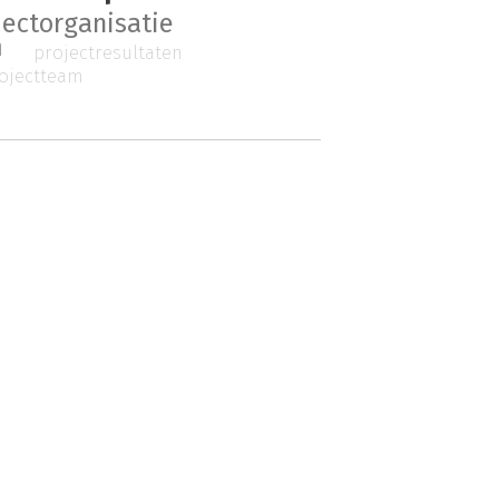
jectorganisatie
m
projectresultaten
ojectteam