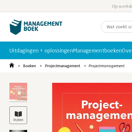
Op werkda
Uitdagingen + oplossingen
Managementboeken
Ove
Boeken
Projectmanagement
Projectmanagement