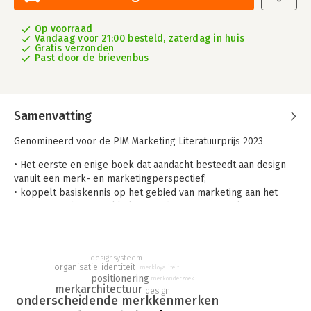
Op voorraad
Vandaag voor 21:00 besteld, zaterdag in huis
Gratis verzonden
Past door de brievenbus
Samenvatting
Genomineerd voor de PIM Marketing Literatuurprijs 2023
• Het eerste en enige boek dat aandacht besteedt aan design
vanuit een merk- en marketingperspectief;
• koppelt basiskennis op het gebied van marketing aan het
proces voor het ontwikkelen van design voor merken;
• met veel visuele voorbeelden van de top in hedendaags
brand design.
Strategisch brand design is een nieuw boek dat studenten en
designsysteem
organisatie-identiteit
merkloyaliteit
professionals een helder overzicht biedt van de belangrijkste
positionering
merkonderzoek
stappen bij het ontwikkelen van design voor merken. Het
merkarchitectuur
design
onderscheidende merkkenmerken
bestaat uit vier delen. Het begint met een heldere uitleg van