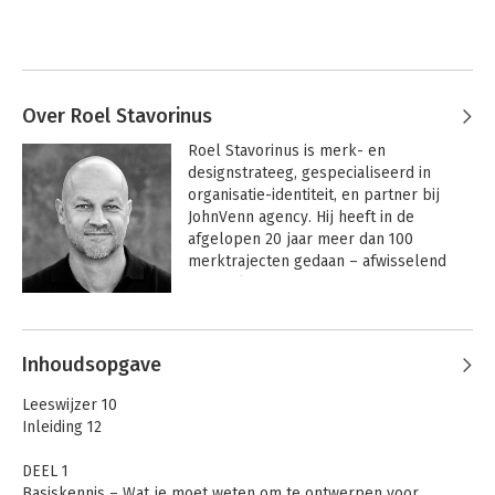
Over Roel Stavorinus
Roel Stavorinus is merk- en 
designstrateeg, gespecialiseerd in 
organisatie-identiteit, en partner bij 
JohnVenn agency. Hij heeft in de 
afgelopen 20 jaar meer dan 100 
merktrajecten gedaan – afwisselend 
aan de kant van organisaties 
(opdrachtgevers) en aan die van 
creatieve bureaus. Hij adviseert, traint 
en publiceert en is een kritische vriend 
Inhoudsopgave
voor de organisaties met hij werkt.

Leeswijzer 10
Roel werkte onder andere voor 
Inleiding 12
Nationale Opera & Ballet, Provincie 
Noord-Holland, Het Nationale Theater, 
DEEL 1
Centraal Museum, Kröller-Müller, KRO-
Basiskennis – Wat je moet weten om te ontwerpen voor