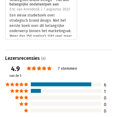
belangrijke onderwerpen aan
Hoofdrubriek:
Marketing
Eric van Arendonk | 7 augustus 2023
Een nieuw studieboek over
strategisch brand design. Niet het
eerste boek over dit belangrijke
onderwerp binnen het marketingvak.
Meer dan 250 pagina’s lijkt veel maar
ik kan je zeggen, voor dit onderwerp
valt het wel mee.
Lees verder
Lezersrecensies
(6)
4.9
7 stemmen
van de 5
6
1
0
0
0