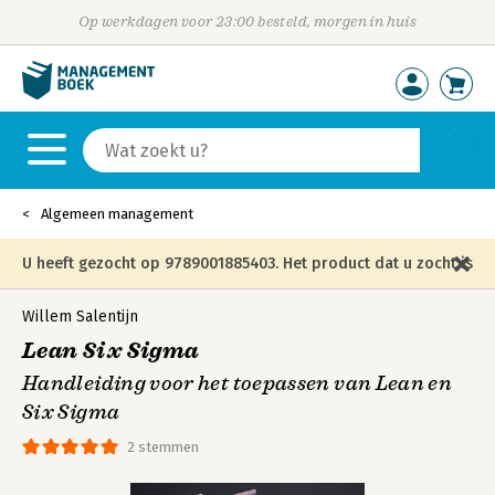
Op werkdagen voor 23:00 besteld, morgen in huis
Algemeen management
U heeft gezocht op 9789001885403. Het product dat u zocht is
niet meer in die editie leverbaar en is vervangen door de
Willem Salentijn
Lean Six Sigma
onderstaande editie.
Handleiding voor het toepassen van Lean en
Six Sigma
2 stemmen