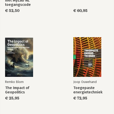
met MyLab NL
toegangscode
€ 52,50
€ 60,95
Remko Blom
Joop Ouwehand
The Impact of
Toegepaste
Geopolitics
energietechniek
€ 25,95
€ 72,95