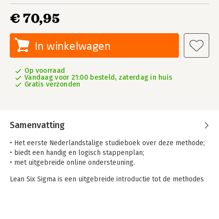
€ 70,95
In winkelwagen
Op voorraad
Vandaag voor 21:00 besteld, zaterdag in huis
Gratis verzonden
Samenvatting
• Het eerste Nederlandstalige studieboek over deze methode;
• biedt een handig en logisch stappenplan;
• met uitgebreide online ondersteuning.
Lean Six Sigma is een uitgebreide introductie tot de methodes
LEAN en Six Sigma om bedrijfsresultaten aantoonbaar te
optimaliseren. Waar LEAN zich primair concentreert op de
verwerking, kijkt Six Sigma naar de inputfactoren. Uitgangspunt
hierbij is dat de bedrijfsprocessen volledig afgestemd moeten