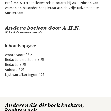
Prof. mr. A.H.N. Stollenwerck is notaris bij AKD Prinsen Van 
Wijmen en bijzonder hoogleraar aan de Vrije Universiteit te 
Amsterdam.
Compendium
Erfprocesrecht
Andere boeken door A.H.N.
Stollenwerck
Tekst &
Wetgeving
Commentaar
internationaal
Personen- en
privaatrecht
Bekijk alle boeken
Familierecht
Inhoudsopgave
2026/2027
Woord vooraf / 23
Redactie en auteurs / 25
Redactie / 25
Auteurs / 25
Lijst van afkortingen / 27
1 De psychologie van scheidingen / 31
Drs. B.A. de Vries
1.1 Algemeen / 31
Verzameling
1.1.1 Overzicht / 33
Wetgeving
Notariaat 2026
Anderen die dit boek kochten,
1.2 Stand van zaken binnen de domeinen / 34
kochten ook
1.2.1 Domein Rechtspraak / 35