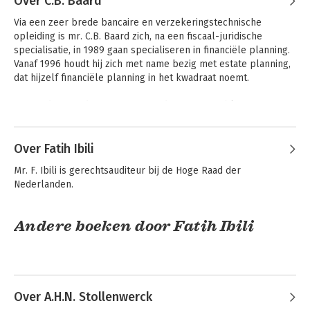
Over C.B. Baard
EPN/Grotius Estate Planning, Estate 
Via een zeer brede bancaire en verzekeringstechnische 
Planning College en Beroepsopleiding 
opleiding is mr. C.B. Baard zich, na een fiscaal-juridische 
Notariaat), schrijft columns in diverse 
specialisatie, in 1989 gaan specialiseren in financiële planning. 
magazines en wordt regelmatig 
Vanaf 1996 houdt hij zich met name bezig met estate planning, 
gevraagd als spreker op te treden. 
dat hijzelf financiële planning in het kwadraat noemt.

Daarnaast is hij hoofdredacteur van de 
Sdu compendium-serie en lid van de 
Naast adviseur, docent, auteur, redacteur en publicist op 
hoofdredactie van de Modellenbank van 
estate-planningterrein, is mr. C.B. Baard lid van de adviesraad 
Estate Planning Expert.

van Elsevier Baard en bestuurslid van de Stichting Federatie 
Mr. A.R. Autar was ruim 10 jaar als 
Financiële Planners. Hij is in het bezit  van het diploma 
Over Fatih Ibili
Compendium Estate
Compendium Estate
raadsheer-plaatvervanger verbonden 
Planning 2026
Planning 2025
Federatie Belastingadviseur en volgde als extraneus de 
aan het Hof Den Bosch en was 
Mr. F. Ibili is gerechtsauditeur bij de Hoge Raad der 
universitaire opleiding belastingrecht bij de Universiteit van 
voorzitter van de Vereniging van Estate 
Nederlanden.
Amsterdam.
Planners in het Notariaat (EPN), van 
welke organisatie hij thans de 
persnotaris is.
Andere boeken door Fatih Ibili
Over A.H.N. Stollenwerck