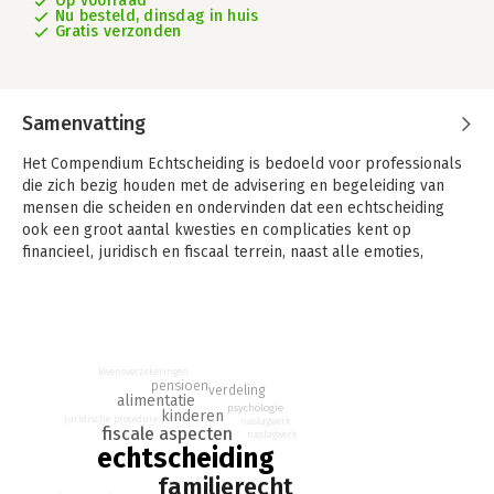
Op voorraad
Nu besteld, dinsdag in huis
Gratis verzonden
Samenvatting
Het Compendium Echtscheiding is bedoeld voor professionals
die zich bezig houden met de advisering en begeleiding van
mensen die scheiden en ondervinden dat een echtscheiding
ook een groot aantal kwesties en complicaties kent op
financieel, juridisch en fiscaal terrein, naast alle emoties,
ruzies, belangenafwegingen en andere zorgen. Op deze
terreinen wijzigt nogal eens het nodige. Onderzoek naar de
mogelijke hand- en studieboeken op deze terreinen medio
2016 leidde tot de conclusie dat vrijwel alle bestaande
handboeken gedateerd waren en werd het idee geboren om
levensverzekeringen
een compendium samen te stellen, waarin alle aspecten van
pensioen
verdeling
alimentatie
echtscheiding bij elkaar terug te vinden zijn en dat zowel voor
psychologie
kinderen
juridische procedure
naslagwerk
opleidingsdoeleinden als voor de dagelijkse praktijk goed
fiscale aspecten
naslagwerk
hanteerbaar is.
echtscheiding
familierecht
Het Compendium Echtscheiding begint met een hoofdstuk over