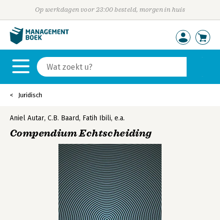
Op werkdagen voor 23:00 besteld, morgen in huis
Juridisch
Aniel Autar
,
C.B. Baard
,
Fatih Ibili
,
e.a.
Compendium Echtscheiding