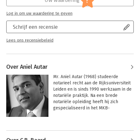
?
W.H.A. Leonhard-Strien; mr. E.T.P. Merkx; mr. S. Mos-van Gool;
Echtscheiding, alimentatie algemeen
mr. dr. G.M.C.M. Staats; prof. mr. A.H.N. Stollenwerck; drs. B.A.
de Vries.
Log in om uw waardering te geven
Schrijf een recensie
Lees ons recensiebeleid
Over Aniel Autar
Mr. Aniel Autar (1968) studeerde 
notarieel recht aan de Rijksuniversiteit 
Leiden en is sinds 1990 werkzaam in de 
notariële praktijk. Na een brede 
notariële opleiding heeft hij zich 
gespecialiseerd in het MKB-
ondernemingsrecht en de estate 
planing. Mr. Autar is als notaris 
Andere boeken door Aniel Autar
verbonden aan Kooijman Autar 
Notarissen te Rotterdam, doceert aan 
diverse opleidingsinstituten (zoals 