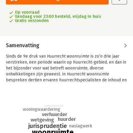
Op voorraad
Vandaag voor 23:00 besteld, vrijdag in huis
Gratis verzonden
Samenvatting
Sinds de 9e druk van
Huurrecht woonruimte
is zo’n drie jaar
verstreken, een periode waarin op huurrecht-gebied, en dan in
het bijzonder voor wat betreft woonruimte, diverse
ontwikkelingen zijn geweest. In
Huurrecht woonruimte
bespreken dertien ervaren huurrechtspecialisten de inhoud en
strekking van het huurrecht voor woonruimte.
In deze 10e geheel herziene druk is het nieuws van de laatste
jaren verwerkt, zoals onder andere:
contractsrecht
- de invoering van diverse wetten zoals de Wet Betaalbare
woningwaardering
verhuurder
Huur, de Wet goed verhuurderschap en de Wet vaste
huurder
wetgeving
huurcontracten; ook aan het nieuwe Besluit servicekosten dat
jurisprudentie
naslagwerk
per 1 januari 2026 in werking treedt, wordt in deze druk
woonruimte
aandacht besteed. Verder hebben de auteurs diverse