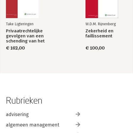
Take Ligteringen
W.D.M. Rijnenberg
Privaatrechtelijke
Zekerheid en
gevolgen van een
faillissement
schending van het
mededingingsrecht
€ 162,00
€ 100,00
Rubrieken
advisering
algemeen management