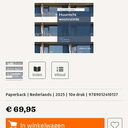
Paperback
Nederlands
2025
10e druk
9789012410137
€ 69,95
In winkelwagen