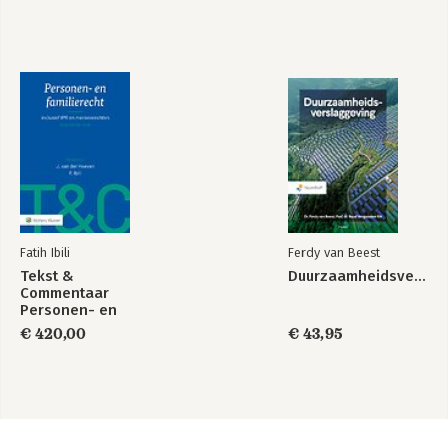
Fatih Ibili
Ferdy van Beest
Tekst &
Duurzaamheidsverslaggeving
Commentaar
Personen- en
Familierecht
€ 420,00
€ 43,95