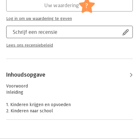
?
Uw waardering
Log in om uw waardering te geven
Schrijf een recensie
Lees ons recensiebeleid
Inhoudsopgave
Voorwoord
Inleiding
1. Kinderen krijgen en opvoeden
2. Kinderen naar school
3. Geld en goed
4. Ethisch besef van managers: innerlijk of door het bedrijf
bepaald?
5. Geknevelde accountants