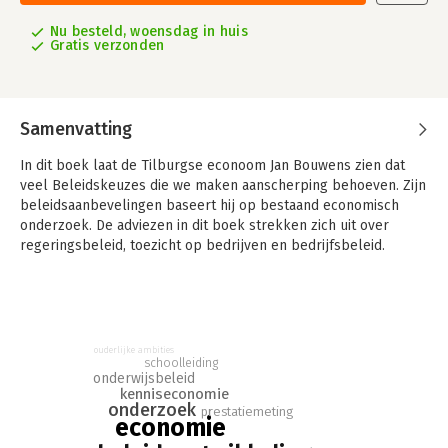
Nu besteld, woensdag in huis
Gratis verzonden
Samenvatting
In dit boek laat de Tilburgse econoom Jan Bouwens zien dat
veel Beleidskeuzes die we maken aanscherping behoeven. Zijn
beleidsaanbevelingen baseert hij op bestaand economisch
onderzoek. De adviezen in dit boek strekken zich uit over
regeringsbeleid, toezicht op bedrijven en bedrijfsbeleid.
Bouwens laat zijn licht schijnen over de economische en de
financiële crisis, scholing, discriminatie, bedrijfsmanagement,
emancipatie en beloning. Hij laat zien dat we vaak oplossingen
kiezen waarvan we weinig heil kunnen verwachten.
ouderlijke ambities
Door effecten van bestaand beleid te koppelen aan
schoolleiding
onderwijsbeleid
baanbrekend economisch onderzoek laat Bouwens zien dat we
kenniseconomie
fouten maken die we kunnen voorkomen als we bereid zijn ons
onderzoek
prestatiemeting
beleid te baseren op uitkomsten van wetenschappelijk
economie
onderzoek. Dit vergt moed van onze beleidsmakers. Wie durft