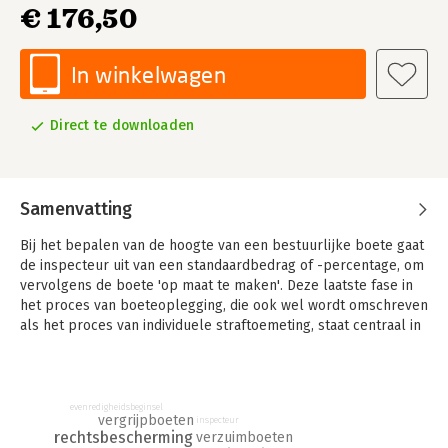
€ 176,50
In winkelwagen
Direct te downloaden
Samenvatting
Bij het bepalen van de hoogte van een bestuurlijke boete gaat
de inspecteur uit van een standaardbedrag of -percentage, om
vervolgens de boete 'op maat te maken'. Deze laatste fase in
het proces van boeteoplegging, die ook wel wordt omschreven
als het proces van individuele straftoemeting, staat centraal in
dit boek.
Individuele straftoemeting van fiscale bestuurlijke boeten
staat steeds meer in de belangstelling. Over dit onderwerp
evenredigheidsbeginsel
verschijnen regelmatig tijdschriftartikelen, maar diepgaandere
vergrijpboeten
inspecteur
rechtsbescherming
verzuimboeten
studies ontbraken tot op heden. Dit boek geeft een aanzet