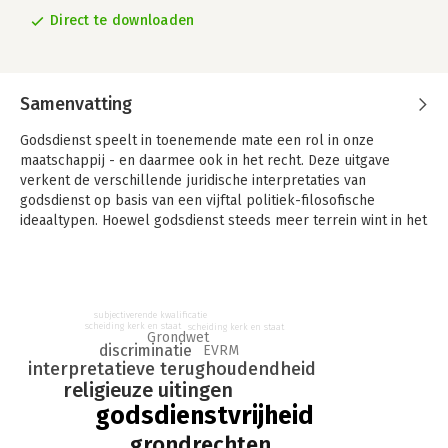
Direct te downloaden
Samenvatting
Godsdienst speelt in toenemende mate een rol in onze
maatschappij - en daarmee ook in het recht. Deze uitgave
verkent de verschillende juridische interpretaties van
godsdienst op basis van een vijftal politiek-filosofische
ideaaltypen. Hoewel godsdienst steeds meer terrein wint in het
Nederlandse recht, laat het begrip zich niet geheel eenduidig
definiëren.
Soms wordt uitgegaan van een subjectief begrip van
godsdienst, soms objectief - en dan weer een combinatie van
subjectiverende kwalificatie
scheiding kerk en staat
scheiding kerk en staat
allebei. Deze variëteit is voor een belangrijk deel te begrijpen
Grondwet
discriminatie
EVRM
vanuit de wetsgeschiedenis en de rechtspraak. Het juridische
interpretatieve terughoudendheid
begrip van godsdienst doet een poging de verschillende
religieuze uitingen
juridische interpretatieredenen achter godsdienst te
godsdienstvrijheid
categoriseren. De auteur buigt zich over de juridische
interpretatie van godsdienst vanuit een vijftal politiek-
grondrechten