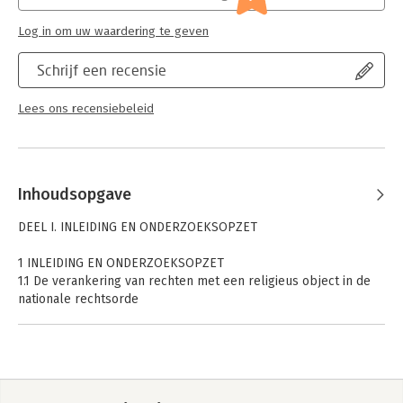
Hoofdrubriek:
Juridisch
Jongbloed:
Staatsrecht - Grondwet algemeen
Log in om uw waardering te geven
Serie:
Staat en Recht (SteR)
Schrijf een recensie
Lees ons recensiebeleid
Inhoudsopgave
DEEL I. INLEIDING EN ONDERZOEKSOPZET
1 INLEIDING EN ONDERZOEKSOPZET
1.1 De verankering van rechten met een religieus object in de
nationale rechtsorde
1.2 Maatschappelijke ontwikkelingen
1.3 Probleemstelling
1.4 Onderzoeksvragen
1.5 Relevantie onderzoek
1.6 Afbakening van het onderzoek