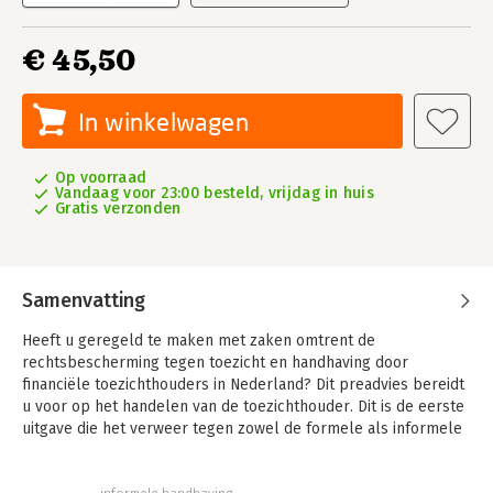
€ 45,50
In winkelwagen
Op voorraad
Vandaag voor 23:00 besteld, vrijdag in huis
Gratis verzonden
Samenvatting
Heeft u geregeld te maken met zaken omtrent de
rechtsbescherming tegen toezicht en handhaving door
financiële toezichthouders in Nederland? Dit preadvies bereidt
u voor op het handelen van de toezichthouder. Dit is de eerste
uitgave die het verweer tegen zowel de formele als informele
instrumenten behandelt.
Met Rechterlijke toetsing van besluiten en handelingen van de