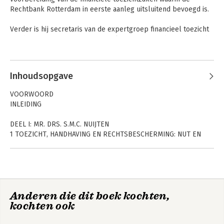
Rechtbank Rotterdam in eerste aanleg uitsluitend bevoegd is.

Verder is hij secretaris van de expertgroep financieel toezicht 
van het Kenniscentrum Financieel en Economisch Recht van de 
Rechtbank Rotterdam. Voorts is hij specialist in het 
Andere boeken door Rogier Stijnen
bestuursprocesrecht en het bijstandsrecht. Hij is medewerker 
van Rechtspraak Financieel Recht, annotator voor Rechtspraak 
Inhoudsopgave
Sociale Verzekering en publiceert regelmatig.
VOORWOORD
INLEIDING
DEEL I: MR. DRS. S.M.C. NUIJTEN
1 TOEZICHT, HANDHAVING EN RECHTSBESCHERMING: NUT EN
NOODZAAK VAN FORMALITEITEN
1.1 Toezicht en handhaving
1.2 Rechtsbescherming bij inzet van formele
toezichthandelingen
1.3 Rechtsbescherming bij inzet van formele
Compliance in het
Compliance in het
Anderen die dit boek kochten,
handhavingsinstrumenten
financieel
financieel
kochten ook
toezichtrecht
1.4 Procesbereidheid
toezichtrecht
1.5 Niet-wettelijke toezichtinstrumenten en rechtsbescherming