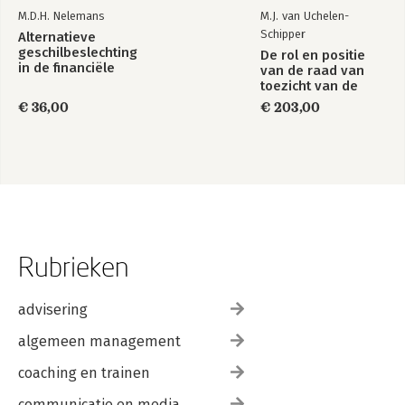
M.D.H. Nelemans
M.J. van Uchelen-
Schipper
Alternatieve
geschilbeslechting
De rol en positie
in de financiële
van de raad van
sector
toezicht van de
stichting
€ 36,00
€ 203,00
Rubrieken
advisering
algemeen management
coaching en trainen
communicatie en media