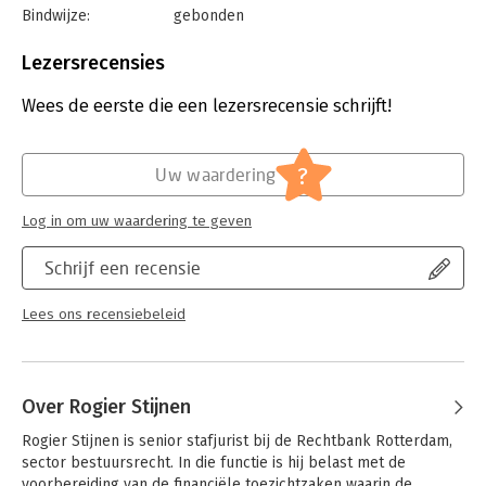
Bindwijze:
gebonden
Aantal pagina's:
180
Uitgever:
Wolters Kluwer Nederland B.V.
Lezersrecensies
Druk:
1
Verschijningsdatum:
13-12-2018
Wees de eerste die een lezersrecensie schrijft!
Hoofdrubriek:
Juridisch
Jongbloed:
Toezicht (Wet op het Financieel Toezicht)
?
Uw waardering
Serie:
Serie vanwege het Van der Heijden
Instituut te Nijmegen
Log in om uw waardering te geven
Schrijf een recensie
Lees ons recensiebeleid
Over Rogier Stijnen
Rogier Stijnen is senior stafjurist bij de Rechtbank Rotterdam, 
sector bestuursrecht. In die functie is hij belast met de 
voorbereiding van de financiële toezichtzaken waarin de 