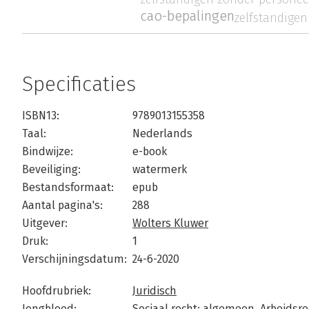
cao-bepalingen
zelfstandigen
Specificaties
ISBN13:
9789013155358
Taal:
Nederlands
Bindwijze:
e-book
Beveiliging:
watermerk
Bestandsformaat:
epub
Aantal pagina's:
288
Uitgever:
Wolters Kluwer
Druk:
1
Verschijningsdatum:
24-6-2020
Hoofdrubriek:
Juridisch
Jongbloed:
Sociaal recht: algemeen,
Arbeidsr