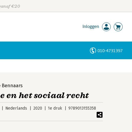
 vanaf €20
Inloggen
010-4731397
Personen
Trefwoorden
 Bennaars
 en het sociaal recht
Nederlands
2020
1e druk
9789013155358