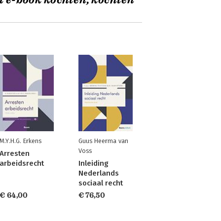
t e-book kochten, kochten
M.Y.H.G. Erkens
Guus Heerma van
Voss
Arresten
arbeidsrecht
Inleiding
Nederlands
sociaal recht
€ 64,00
€ 76,50