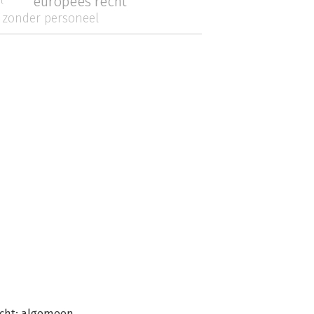
europees recht
 zonder personeel
echt: algemeen