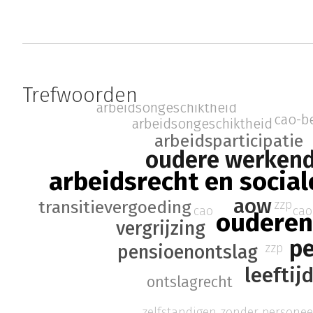
Trefwoorden
arbeidsongeschiktheid
cao-b
arbeidsongeschiktheid
arbeidsparticipatie
oudere werken
arbeidsrecht en social
aow
transitievergoeding
zzp
cao
cao
oudere
vergrijzing
p
zzp
pensioenontslag
leeftij
ontslagrecht
zelfstandigen zonder personee