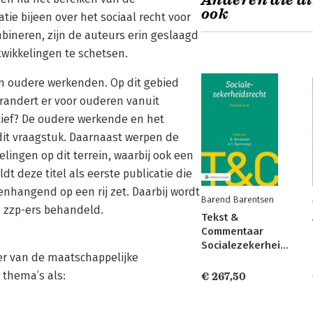
Anderen die di
ook
atie bijeen over het sociaal recht voor
ineren, zijn de auteurs erin geslaagd
twikkelingen te schetsen.
an oudere werkenden. Op dit gebied
randert er voor ouderen vanuit
ctief? De oudere werkende en het
dit vraagstuk. Daarnaast werpen de
lingen op dit terrein, waarbij ook een
t deze titel als eerste publicatie die
enhangend op een rij zet. Daarbij wordt
Barend Barentsen
n zzp-ers behandeld.
Tekst &
Commentaar
Socialezekerheidsrecht
der van de maatschappelijke
n thema’s als:
€ 267,50