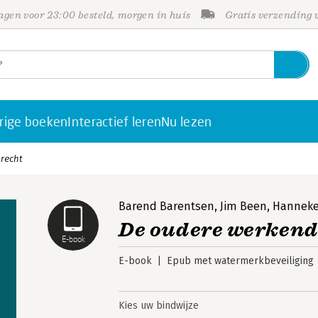
gen voor 23:00 besteld, morgen in huis
Gratis verzending
rige boeken
Interactief leren
Nu lezen
 recht
Barend Barentsen
,
Jim Been
,
Hanneke
De oudere werkende
E-book
E-book
Epub met watermerkbeveiliging
Kies uw bindwijze