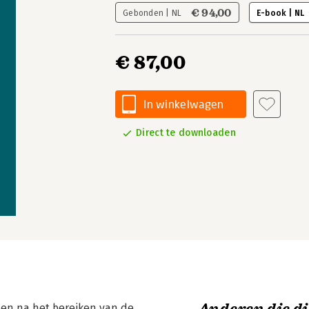
€ 94,00
Gebonden | NL
E-book | NL
€ 87,00
In winkelwagen
Direct te downloaden
s en na het bereiken van de