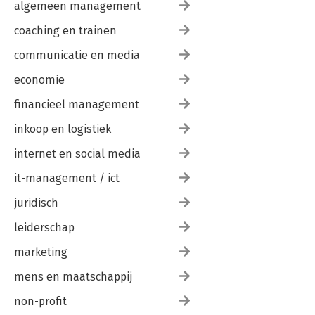
algemeen management
10 Stellingen / 81
coaching en trainen
Literatuur / 83
communicatie en media
Jurisprudentieregister / 91
economie
financieel management
inkoop en logistiek
internet en social media
it-management / ict
juridisch
leiderschap
marketing
mens en maatschappij
non-profit