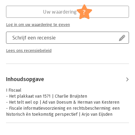
Hoofdrubriek:
Juridisch
Jongbloed:
Gedenkboeken/Feestbundels/LiberAmicor
?
Uw waardering
,
ICT recht - Algemeen
Log in om uw waardering te geven
Schrijf een recensie
Lees ons recensiebeleid
Inhoudsopgave
I Fiscaal
- Het plakkaat van 1571 | Charlie Bruijsten
- Het telt wel op | Ad van Doesum & Herman van Kesteren
- Fiscale informatievoorziening en rechtsbescherming: een
historisch én toekomstig perspectief | Arjo van Eijsden
- Solidariteitsheffing: Pensioengerechtigden vanaf 30 juni 2022
extra laten betalen voor de coronacrisis? | Frank Elsweier
- Informatievoorziening in het digitale tijdperk: een uitdaging of