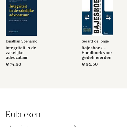
Bibliografie Frans Rikhof
Tabula gratulatoria
Ruimte voor aanvullingen
Jonathan Soeharno
Gerard de Jonge
Integriteit in de
Bajesboek -
zakelijke
Handboek voor
advocatuur
gedetineerden
€ 74,50
€ 54,50
Rubrieken