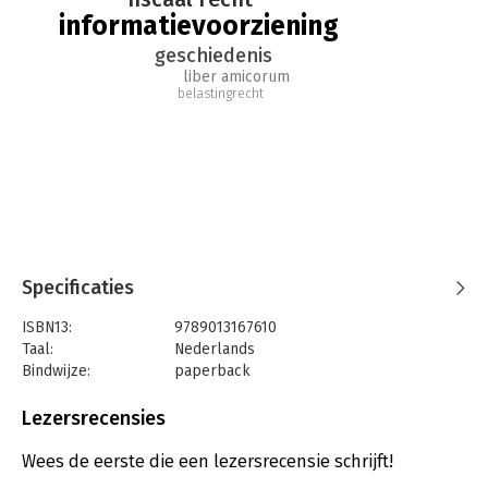
informatievoorziening
In de persoon Frans Rikhof is middeleeuwse geschiedenis,
kerkgeschiedenis, informatievoorziening en digitalisering in het
geschiedenis
fiscaal-juridische domein moeiteloos verbonden.
liber amicorum
belastingrecht
Specificaties
ISBN13:
9789013167610
Taal:
Nederlands
Bindwijze:
paperback
Aantal pagina's:
340
Uitgever:
Wolters Kluwer
Lezersrecensies
Druk:
1
Verschijningsdatum:
19-7-2022
Wees de eerste die een lezersrecensie schrijft!