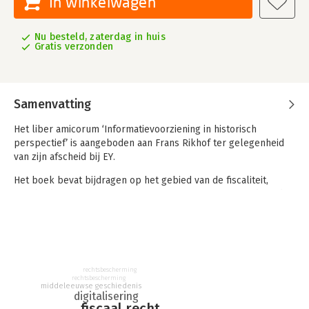
In winkelwagen
Nu besteld, zaterdag in huis
Gratis verzonden
Samenvatting
Het liber amicorum ‘Informatievoorziening in historisch
perspectief’ is aangeboden aan Frans Rikhof ter gelegenheid
van zijn afscheid bij EY.
Het boek bevat bijdragen op het gebied van de fiscaliteit,
geschiedenis en informatievoorziening of een mix van deze drie
– ogenschijnlijk niet verwante – vakgebieden. De auteurs
hebben de uitnodiging een bijdrage te leveren aan dit boek
breed opgevat en sommige fiscale artikelen bevatten zowel
aspecten uit de (middeleeuwse) geschiedenis als de
informatievoorziening, terwijl artikelen over
rechtsbescherming
informatievoorziening met een (kunst)historische blik zijn
rechtsbescherming
middeleeuwse geschiedenis
geschreven. De bundel wordt gecompleteerd met
digitalisering
afscheidswoorden van collega’s en vrienden.
fiscaal recht