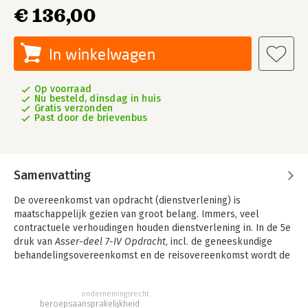
€ 136,00
In winkelwagen
Op voorraad
Nu besteld, dinsdag in huis
Gratis verzonden
Past door de brievenbus
Samenvatting
De overeenkomst van opdracht (dienstverlening) is
maatschappelijk gezien van groot belang. Immers, veel
contractuele verhoudingen houden dienstverlening in. In de 5e
druk van
Asser-deel 7-IV Opdracht,
incl. de geneeskundige
behandelingsovereenkomst en de reisovereenkomst wordt de
overeenkomst van opdracht behandeld. De titel geldt als het
voornaamste commentaar over de overeenkomst van opdracht
ondernemingsrecht
en bijbehorende overeenkomsten. Het gaat hierbij zowel om
beroepsaansprakelijkheid