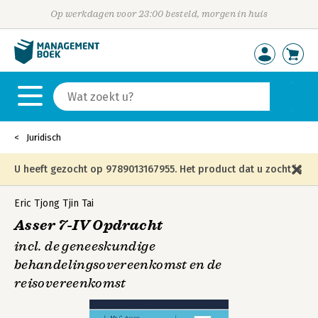
Op werkdagen voor 23:00 besteld, morgen in huis
Juridisch
U heeft gezocht op 9789013167955. Het product dat u zocht is
niet meer in die editie leverbaar en is vervangen door de
Eric Tjong Tjin Tai
Asser 7-IV Opdracht
onderstaande editie.
incl. de geneeskundige
behandelingsovereenkomst en de
reisovereenkomst