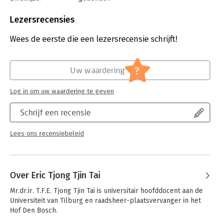
elk opzicht aan op de actuele stand van zaken.
Aantal pagina's:
544
Uitgever:
Wolters Kluwer
Asser-deel 7-IV Opdracht
Lezersrecensies
, incl. de geneeskundige
Druk:
5
behandelingsovereenkomst en de reisovereenkomst geldt als
Verschijningsdatum:
4-5-2026
essentiële bron van informatie voor rechters, advocaten,
Wees de eerste die een lezersrecensie schrijft!
bedrijfsjuristen, wetenschappers en iedereen die in de praktijk
Hoofdrubriek:
Juridisch
met deze overeenkomsten te maken heeft.
Jongbloed:
Burgerlijk recht: algemeen,
Burgerlijk
?
Uw waardering
procesrecht - Algemeen
Serie:
Asser Serie
Log in om uw waardering te geven
Schrijf een recensie
Lees ons recensiebeleid
Over Eric Tjong Tjin Tai
Mr.dr.ir. T.F.E. Tjong Tjin Tai is universitair hoofddocent aan de 
Universiteit van Tilburg en raadsheer-plaatsvervanger in het 
Hof Den Bosch.