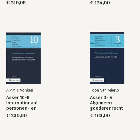
€ 219,99
€ 124,00
A.P.M.J. Vonken
Toon van Mierlo
Asser 10-II
Asser 3-IV
Internationaal
Algemeen
personen- en
goederenrecht
familierecht en
€ 250,00
€ 165,00
erfrecht