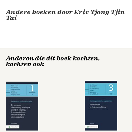
Andere boeken door Eric Tjong Tjin
Tai
Anderen die dit boek kochten,
kochten ook
Digitale
De
nalatenschap
schadestaatprocedure