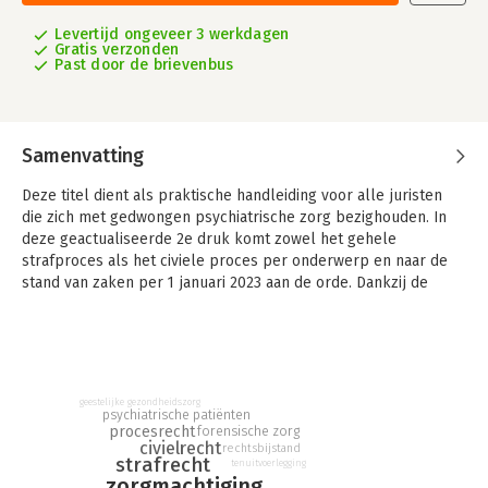
Levertijd ongeveer 3 werkdagen
Gratis verzonden
Past door de brievenbus
Samenvatting
Deze titel dient als praktische handleiding voor alle juristen
die zich met gedwongen psychiatrische zorg bezighouden. In
deze geactualiseerde 2e druk komt zowel het gehele
strafproces als het civiele proces per onderwerp en naar de
stand van zaken per 1 januari 2023 aan de orde. Dankzij de
duidelijke schema’s en checklists zijn alle regels op het
gebied van de gedwongen psychiatrische zorg eenvoudig terug
te vinden.
Sinds 1 januari 2020 is de gedwongen psychiatrische zorg
geestelijke gezondheidszorg
geregeld in een tweetal nieuwe wetten, namelijk de Wet
psychiatrische patiënten
verplichte geestelijke gezondheidszorg (Wvggz) en de Wet
procesrecht
forensische zorg
civielrecht
rechtsbijstand
zorg en dwang (Wzd). In strafzaken biedt artikel 2.3 van de Wet
strafrecht
tenuitvoerlegging
forensische zorg (Wfz) de mogelijkheid om zorgmachtiging op
zorgmachtiging