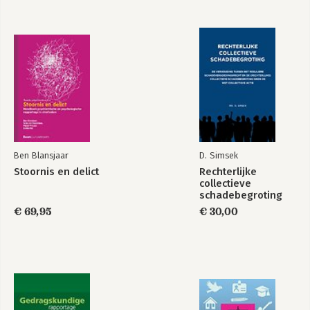
1.4.2.2.2 Schadevergoedingsmaatregel / 41
1.4.2.3 Procesdossier / 46
1.4.2.3.1 Benodigde stukken voor art. 2.3 Wfz zorgmachtiging /
48
1.4.2.4 NIFP-deskundige / 51
1.4.2.4.1 Wfz-instellingen en beveiligingsniveau / 53
1.4.2.5 Beoordeling en beslissing / 56
1.4.2.5.1 Vormen van zorg / 57
1.4.2.5.1.1 Opname in een accommodatie / 59
1.4.2.5.1.2 Combinaties / 62
1.4.2.5.1.3 Jeugdigen / 63
Ben Blansjaar
D. Simsek
1.4.2.5.2 Termijnen / 64
Stoornis en delict
Rechterlijke
1.4.2.5.3 Recht op dezelfde rechter / 66
collectieve
1.5 Forensische zorg versus zorgmachtiging / 69
schadebegroting
1.5.a Forensische zorg / 70
€ 69,95
€ 30,00
1.5.b Zorgmachtiging art. 2.3 Wfz / 72
1.5.c Rechtsmiddel tegen plaatsingsbesluit / 74
1.6 Tenuitvoerlegging art. 2.3 Wfz-machtiging / 74
1.7 Verlenging, wijziging, onderbreking en beëindiging art. 2.3
Wfz-machtiging / 75
1.8 Overzicht titels voor psychiatrische zorg in het strafrecht /
79