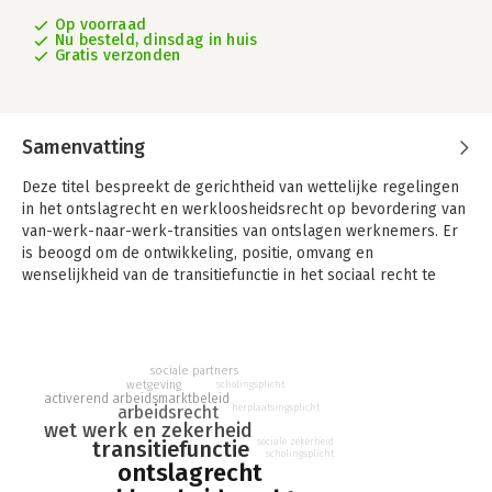
Op voorraad
Nu besteld, dinsdag in huis
Gratis verzonden
Samenvatting
Deze titel bespreekt de gerichtheid van wettelijke regelingen
in het ontslagrecht en werkloosheidsrecht op bevordering van
van-werk-naar-werk-transities van ontslagen werknemers. Er
is beoogd om de ontwikkeling, positie, omvang en
wenselijkheid van de transitiefunctie in het sociaal recht te
bepalen. Daarnaast wordt ook de verdeling van de
verantwoordelijkheid voor bevordering van VWNW-transities
behandeld.
sociale partners
In deze publicatie wordt de transitiefunctie in het ontslagrecht
wetgeving
scholingsplicht
activerend arbeidsmarktbeleid
en het werkloosheidsrecht geanalyseerd. Daarmee is beoogd
herplaatsingsplicht
arbeidsrecht
om de ontwikkeling, positie, omvang en wenselijkheid van de
wet werk en zekerheid
transitiefunctie in het sociaal recht te bepalen. Transitiefunctie
transitiefunctie
sociale zekerheid
scholingsplicht
in het ontslagrecht en werkloosheidsrecht richt zich daarnaast
ontslagrecht
op de verdeling van de verantwoordelijkheid voor bevordering