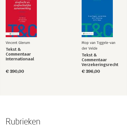
Vincent Glerum
Mop van Tiggele-van
der Velde
Tekst &
Commentaar
Tekst &
Internationaal
Commentaar
strafrecht en
Verzekeringsrecht
strafrechtelijke
€ 390,00
€ 396,00
samenwerking
Rubrieken