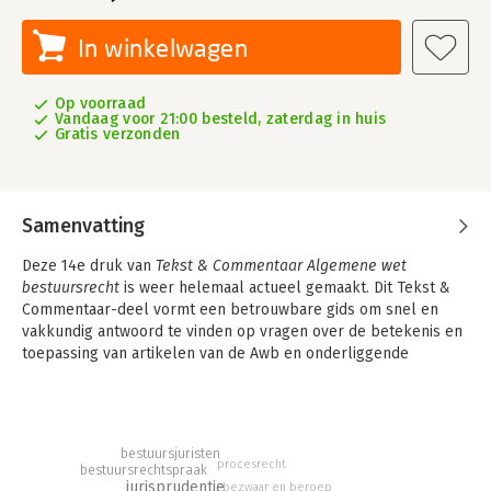
In winkelwagen
Op voorraad
Vandaag voor 21:00 besteld, zaterdag in huis
Gratis verzonden
Samenvatting
Deze 14e druk van
Tekst & Commentaar Algemene wet
bestuursrecht
is weer helemaal actueel gemaakt. Dit Tekst &
Commentaar-deel vormt een betrouwbare gids om snel en
vakkundig antwoord te vinden op vragen over de betekenis en
toepassing van artikelen van de Awb en onderliggende
regelgeving.
Tekst & Commentaar Algemene wet bestuursrecht
vormt dé
kennisbron bij uitstek voor een korte en overzichtelijke uitleg
bestuursjuristen
van de geldende wettekst. Inclusief de belangrijkste
procesrecht
bestuursrechtspraak
rechtspraak en waar nodig aangevuld met
jurisprudentie
bezwaar en beroep