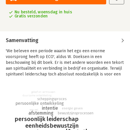
Nu besteld, woensdag in huis
Gratis verzonden
Samenvatting
'We beleven een periode waarin het ego een enorme
voorsprong heeft op ECO', aldus W. Doeksen in een
beschouwing bij dit boek. Er is met andere woorden een tekort
aan spiritualiteit en verbinding in bedrijf en organisatie. Terwijl
spiritueel leiderschap toch absoluut noodzakelijk is voor een
duurzame ontwikkeling, niet alleen van onze eigen organisatie,
maar ook van de wereld als geheel. Dit boek is bedoeld voor
ondernemers, managers, bestuurders, politici en voorts voor
geloof en vertrouwen
duurzame ontwikkeling
iedereen die zich bewust wil worden van de invloed die hij
scheppingsproces
heeft op en ondergaat in zijn (werk)situatie. Het boek biedt
persoonlijke ontwikkeling
intentie
een nieuwe kijk op de werkelijkheid en draagt daarnaast een
energie geven
woe wei
afstemming
bewustzijnsprocessen
aantal inzichten aan uit de traditionele wijsheidsliteratuur, die
persoonlijk leiderschap
voor ons allemaal voor het grijpen liggen, maar waaraan we
eenheidsbewustzijn
gemakkelijk voorbij lopen. Verder geeft het een aantal