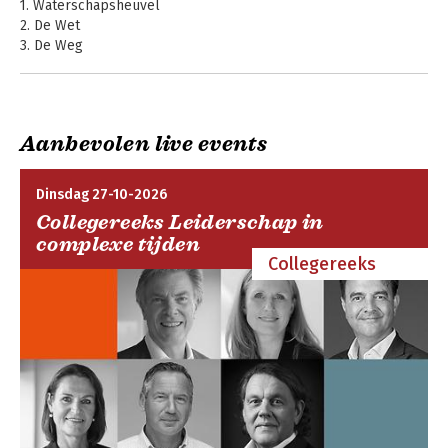
1. Waterschapsheuvel
2. De Wet
3. De Weg
4. De Godin
5. God of de Boeddha
6. De Leer
7. De Gemeenschap
Aanbevolen live events
8. De Ziel of hoe ik mezelf kan leren kennen
9. Visie, de eerste stap naar effectiviteit
10. De school
Dinsdag 27-10-2026
Collegereeks Leiderschap in
Epiloog
complexe tijden
Literatuur
Collegereeks
Register