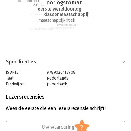
oost-europa
oorlogsroman
europa
eerste wereldoorlog
klassenmaatschappij
symboliek
maatschappijkritiek
zwerversbestaan
culturele identiteit
culturele identiteit
Specificaties
ISBN13:
9789020413908
Taal:
Nederlands
Bindwijze:
paperback
Aantal pagina's:
160
Uitgever:
Atlas-Contact
Lezersrecensies
Druk:
5
Verschijningsdatum:
11-10-2013
Wees de eerste die een lezersrecensie schrijft!
Hoofdrubriek:
Literatuur en romans
?
Uw waardering