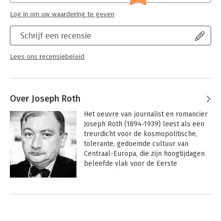
Log in om uw waardering te geven
Schrijf een recensie
Lees ons recensiebeleid
Over Joseph Roth
Het oeuvre van journalist en romancier 
Joseph Roth (1894-1939) leest als een 
treurdicht voor de kosmopolitische, 
tolerante, gedoemde cultuur van 
Centraal-Europa, die zijn hoogtijdagen 
beleefde vlak voor de Eerste 
Wereldoorlog. Roth werd geboren uit 
Joodse ouders in Galicië, aan de 
oostelijke kant van het Habsburgse 
keizerrijk.
