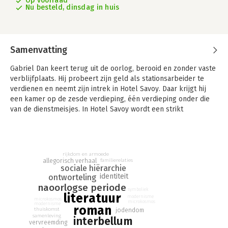
Op voorraad
Nu besteld, dinsdag in huis
Samenvatting
Gabriel Dan keert terug uit de oorlog, berooid en zonder vaste
verblijfplaats. Hij probeert zijn geld als stationsarbeider te
verdienen en neemt zijn intrek in Hotel Savoy. Daar krijgt hij
een kamer op de zesde verdieping, één verdieping onder die
van de dienstmeisjes. In Hotel Savoy wordt een strikt
onderscheid gemaakt naar rangen en standen: hoe lager de
afkomst en de financiële situatie van de gasten, hoe hoger en
armoediger hun kamers. De mensen die niet aan het front
geweest zijn, hebben geen begrip voor terugkerende soldaten
rijkdom en armoede
en weigeren de tekenen van naderend verval onder ogen te
allegorisch verhaal
familierelaties
sociale hiërarchie
zien.Hotel Savoy is geschreven in 1924 en is een duistere,
identiteit
ontworteling
geestige parabel van Europa op de rand van fascisme en
naoorlogse periode
oorlog.
symboliek
literatuur
modernisme
microkosmos
microkosmos
modernisme
roman
thuiskomst
jodendom
samenleving
interbellum
vervreemding