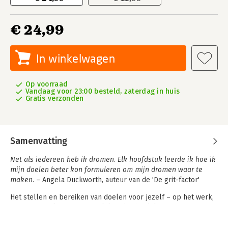
€ 24,99
In winkelwagen
Op voorraad
Vandaag voor 23:00 besteld, zaterdag in huis
Gratis verzonden
Samenvatting
Net als iedereen heb ik dromen. Elk hoofdstuk leerde ik hoe ik
mijn doelen beter kon formuleren om mijn dromen waar te
maken.
– Angela Duckworth, auteur van de 'De grit-factor'
Het stellen en bereiken van doelen voor jezelf – op het werk,
thuis en in relaties – is moeilijker dan het lijkt. Hoe weet je
waar je moet beginnen? Hoe ga je door ondanks blokkades en
afleiding? Hoe bepaal je welke taken en ambities je prioriteit