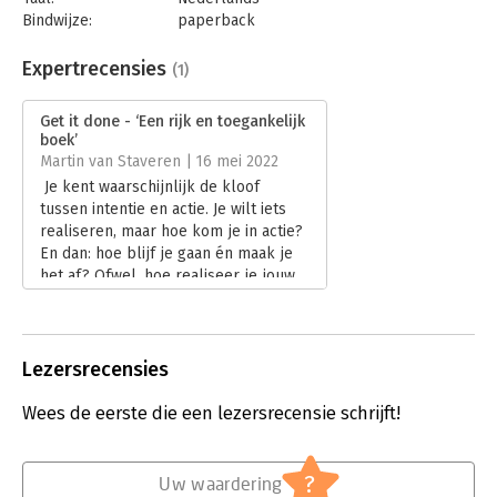
Bindwijze:
paperback
Aantal pagina's:
320
Uitgever:
Volt
Expertrecensies
(1)
Druk:
1
Verschijningsdatum:
22-2-2022
Get it done - ‘Een rijk en toegankelijk
boek’
Hoofdrubriek:
Persoonlijke effectiviteit
,
Psychologie
Martin van Staveren | 16 mei 2022
Je kent waarschijnlijk de kloof
tussen intentie en actie. Je wilt iets
realiseren, maar hoe kom je in actie?
En dan: hoe blijf je gaan én maak je
het af? Ofwel, hoe realiseer je jouw
werkgerelateerde en persoonlijke
doelen? Ondanks de vele
verleidingen die je onderweg
tegenkomt? Goed nieuws: de
Lezersrecensies
hedendaagse gedragspsychologie
biedt veel hulp.
Wees de eerste die een lezersrecensie schrijft!
Lees verder
?
Uw waardering